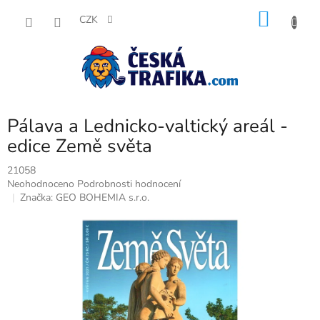
Přejít
NÁKU
na
CZK
obsah
KOŠÍK
Pálava a Lednicko-valtický areál -
edice Země světa
21058
Průměrné
Neohodnoceno
Podrobnosti hodnocení
hodnocení
Značka:
GEO BOHEMIA s.r.o.
produktu
je
0,0
z
5
hvězdiček.