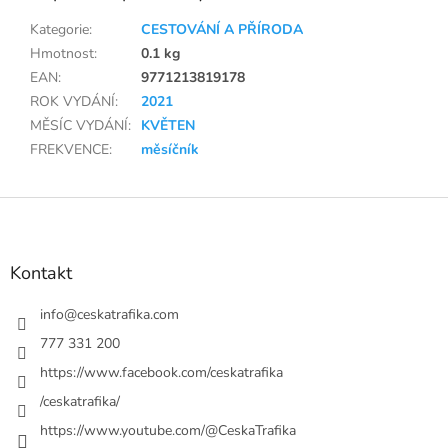
Kategorie
:
CESTOVÁNÍ A PŘÍRODA
Hmotnost
:
0.1 kg
EAN
:
9771213819178
ROK VYDÁNÍ
:
2021
MĚSÍC VYDÁNÍ
:
KVĚTEN
FREKVENCE
:
měsíčník
Z
á
p
a
Kontakt
t
í
info
@
ceskatrafika.com
777 331 200
https://www.facebook.com/ceskatrafika
/ceskatrafika/
https://www.youtube.com/@CeskaTrafika