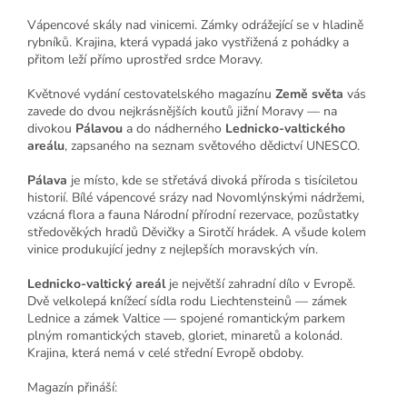
Vápencové skály nad vinicemi. Zámky odrážející se v hladině
rybníků. Krajina, která vypadá jako vystřižená z pohádky a
přitom leží přímo uprostřed srdce Moravy.
Květnové vydání cestovatelského magazínu
Země světa
vás
zavede do dvou nejkrásnějších koutů jižní Moravy — na
divokou
Pálavou
a do nádherného
Lednicko-valtického
areálu
, zapsaného na seznam světového dědictví UNESCO.
Pálava
je místo, kde se střetává divoká příroda s tisíciletou
historií. Bílé vápencové srázy nad Novomlýnskými nádržemi,
vzácná flora a fauna Národní přírodní rezervace, pozůstatky
středověkých hradů Děvičky a Sirotčí hrádek. A všude kolem
vinice produkující jedny z nejlepších moravských vín.
Lednicko-valtický areál
je největší zahradní dílo v Evropě.
Dvě velkolepá knížecí sídla rodu Liechtensteinů — zámek
Lednice a zámek Valtice — spojené romantickým parkem
plným romantických staveb, gloriet, minaretů a kolonád.
Krajina, která nemá v celé střední Evropě obdoby.
Magazín přináší: