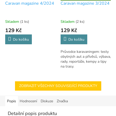
D
Caravan magazine 4/2024
Caravan magazine 3/2024
A
R
M
A
Skladem
(1 ks)
Skladem
(2 ks)
129 Kč
129 Kč
Do košíku
Do košíku
Průvodce karavaningem: testy
obytných aut a přívěsů, výbava,
rady, reportáže, kempy a tipy
na trasy.
ZOBRAZIT VŠECHNY SOUVISEJÍCÍ PRODUKTY
Popis
Hodnocení
Diskuze
Značka
Detailní popis produktu