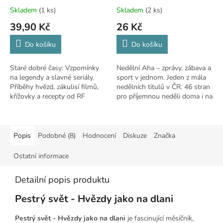
HVĚZD
Skladem
(1 ks)
Skladem
(2 ks)
39,90 Kč
26 Kč
Do košíku
Do košíku
Staré dobré časy: Vzpomínky
Nedělní Aha – zprávy, zábava a
na legendy a slavné seriály.
sport v jednom. Jeden z mála
Příběhy hvězd, zákulisí filmů,
nedělních titulů v ČR. 46 stran
křížovky a recepty od RF
pro příjemnou neděli doma i na
Hobby
cestách.
Popis
Podobné (8)
Hodnocení
Diskuze
Značka
Ostatní informace
Detailní popis produktu
Pestrý svět - Hvězdy jako na dlani
Pestrý svět - Hvězdy jako na dlani
je fascinující měsíčník,