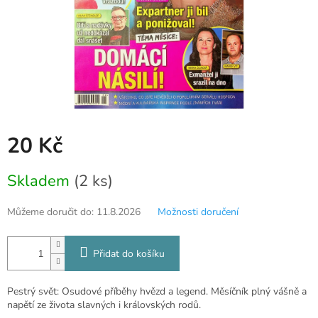
20 Kč
Měrná
Skladem
(2 ks)
cena:
Můžeme doručit do:
11.8.2026
Možnosti doručení
Přidat do košíku
Pestrý svět: Osudové příběhy hvězd a legend. Měsíčník plný vášně a
napětí ze života slavných i královských rodů.