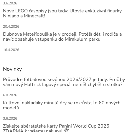
3.6.2026
Nové LEGO časopisy jsou tady: Ulovte exkluzivní figurky
Ninjago a Minecraft!
20.4.2026
Dubnová Mateřídouška je v prodeji. Potěší děti i rodiče a
navíc obsahuje vstupenku do Mirakulum parku
16.4.2026
Novinky
Průvodce fotbalovou sezónou 2026/2027 je tady: Proč by
vám nový Hattrick Ligový speciál neměl chybět u stolku?
6.8.2026
Kultovní náklaďáky minulé éry se rozrůstají o 60 nových
modelů
3.6.2026
Získejte sběratelské karty Panini World Cup 2026
ZDARMA k vašemu nákupu! 🏆