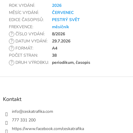
ROK VYDÁNÍ
:
2026
MĚSÍC VYDÁNÍ
:
ČERVENEC
EDICE ČASOPISŮ
:
PESTRÝ SVĚT
FREKVENCE
:
měsíčník
?
ČÍSLO VYDÁNÍ
:
8/2026
?
DATUM VYDÁNÍ
:
29.7.2026
?
FORMÁT
:
A4
POČET STRAN
:
38
?
DRUH VÝROBKU
:
periodikum, časopis
Z
á
p
a
Kontakt
t
í
info
@
ceskatrafika.com
777 331 200
https://www.facebook.com/ceskatrafika