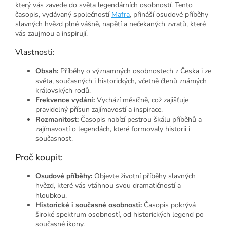
který vás zavede do světa legendárních osobností. Tento
časopis, vydávaný společností
Mafra
, přináší osudové příběhy
slavných hvězd plné vášně, napětí a nečekaných zvratů, které
vás zaujmou a inspirují.
Vlastnosti:
Obsah:
Příběhy o významných osobnostech z Česka i ze
světa, současných i historických, včetně členů známých
královských rodů.
Frekvence vydání:
Vychází měsíčně, což zajišťuje
pravidelný přísun zajímavostí a inspirace.
Rozmanitost:
Časopis nabízí pestrou škálu příběhů a
zajímavostí o legendách, které formovaly historii i
současnost.
Proč koupit:
Osudové příběhy:
Objevte životní příběhy slavných
hvězd, které vás vtáhnou svou dramatičností a
hloubkou.
Historické i současné osobnosti:
Časopis pokrývá
široké spektrum osobností, od historických legend po
současné ikony.