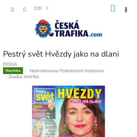
Přejít
NÁKU
na
CZK
obsah
KOŠÍK
Pestrý svět Hvězdy jako na dlani
PESNA
Průměrné
Neohodnoceno
Podrobnosti hodnocení
Novinka
hodnocení
Značka:
MAFRA
produktu
je
0,0
z
5
hvězdiček.