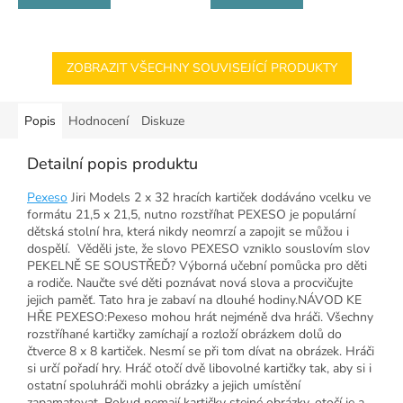
ZOBRAZIT VŠECHNY SOUVISEJÍCÍ PRODUKTY
Popis
Hodnocení
Diskuze
Detailní popis produktu
Pexeso
Jiri Models 2 x 32 hracích kartiček dodáváno vcelku ve
formátu 21,5 x 21,5, nutno rozstříhat PEXESO je populární
dětská stolní hra, která nikdy neomrzí a zapojit se můžou i
dospělí. Věděli jste, že slovo PEXESO vzniklo souslovím slov
PEKELNĚ SE SOUSTŘEĎ? Výborná učební pomůcka pro děti
a rodiče. Naučte své děti poznávat nová slova a procvičujte
jejich paměť. Tato hra je zabaví na dlouhé hodiny.NÁVOD KE
HŘE PEXESO:Pexeso mohou hrát nejméně dva hráči. Všechny
rozstříhané kartičky zamíchají a rozloží obrázkem dolů do
čtverce 8 x 8 kartiček. Nesmí se při tom dívat na obrázek. Hráči
si určí pořadí hry. Hráč otočí dvě libovolné kartičky tak, aby si i
ostatní spoluhráči mohli obrázky a jejich umístění
zapamatovat. Pokud nemají kartičky stejné obrázky, otočí je a