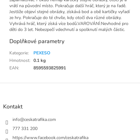
vrátí na původní místo. Pokračuje další hráč, který je na řadě.
Jestliže objeví stejné obrázky, získává bod a obě kartičky vyřadí
ze hry. Pokračuje do té chvíle, kdy otočí dva různé obrázky.
Vyhrává hráč, který získá více bodů.VAROVÁNÍ:Nevhodné pro
děti do 3 let. Nebezpečí vdechnutí a spolknutí malých částic.
Doplňkové parametry
Kategorie
:
PEXESO
Hmotnost
:
0.1 kg
EAN
:
8595593825991
Z
á
p
a
Kontakt
t
í
info
@
ceskatrafika.com
777 331 200
https://www.facebook.com/ceskatrafika