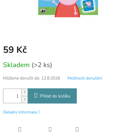
59 Kč
Měrná
Skladem
(>2 ks)
cena:
Můžeme doručit do:
12.8.2026
Možnosti doručení
Přidat do košíku
Detailní informace