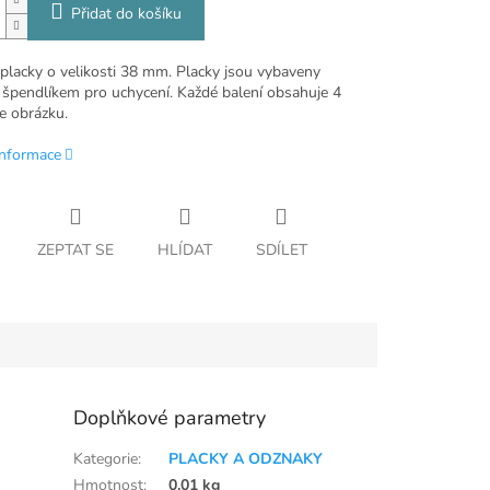
Přidat do košíku
 placky o velikosti 38 mm. Placky jsou vybaveny
 špendlíkem pro uchycení. Každé balení obsahuje 4
e obrázku.
informace
ZEPTAT SE
HLÍDAT
SDÍLET
Doplňkové parametry
Kategorie
:
PLACKY A ODZNAKY
Hmotnost
:
0.01 kg