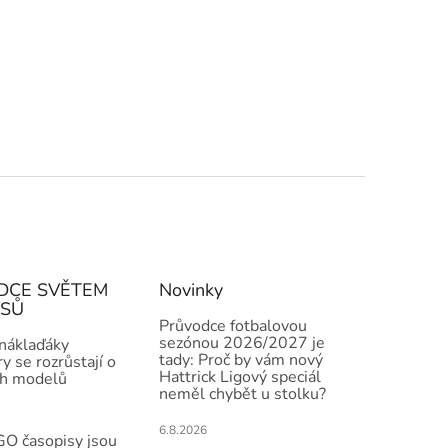
DCE SVĚTEM
Novinky
ISŮ
Průvodce fotbalovou
sezónou 2026/2027 je
 náklaďáky
tady: Proč by vám nový
y se rozrůstají o
Hattrick Ligový speciál
h modelů
neměl chybět u stolku?
6.8.2026
O časopisy jsou