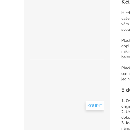
ka
Hled
vaše
vám 
svou
Plac
dopl
miki
balen
Plac
cenn
jedi
5 d
1. O
KOUPIT
orig
2. U
doko
3. J
náma