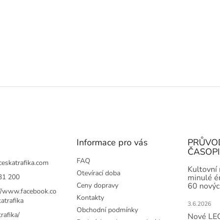
Informace pro vás
PRŮVO
ČASOP
FAQ
ceskatrafika.com
Kultovní
Otevírací doba
31 200
minulé ér
Ceny dopravy
60 novýc
://www.facebook.co
Kontakty
atrafika
3.6.2026
Obchodní podmínky
rafika/
Nové LEG