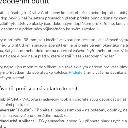
ždodenní outfit!
áte způsob, jak oživit váš oblíbený kousek oblečení nebo doplnit osobit
 doplňky? S naším setem připínacích placek přidáte punc originality kamk
zlíbí! Tyto stylové placky jsou dokonalým doplňkem pro každého, kdo chc
 osobnost a přidat něco výjimečného ke svému vzhledu.
ky o průměru 38 mm jsou ideální velikostí pro decentní, ale zároveň výra
něk. S praktickým spínacím špendlíkem je připnete během okamžiku na tr
nu, šaty, batoh nebo dokonce na oblečení vašeho čtyřnohého přítele. V 
í najdete 4 originální placky, které rozzáří vaše každodenní nošení.
ky nejsou jen módním doplňkem, ale také skvělým dárkem pro vaše blíz
ým přírůstkem do sběratelské kolekce.
Přidejte
šmrnc vašemu šatníku s 
nečným setem!
ůvodů. proč si u nás placku koupit:
sobitý Styl
- Vytvořte si jedinečný look a vyjádřete svou osobnost s naš
inálními plackami.
niverzální Použití
- Připněte si placku kamkoli – na oblečení, doplňky, n
nce na věci vašeho domácího mazlíčka.
ednoduchá Aplikace
- Díky spínacímu špendlíku připnete placku rychle a
hy.