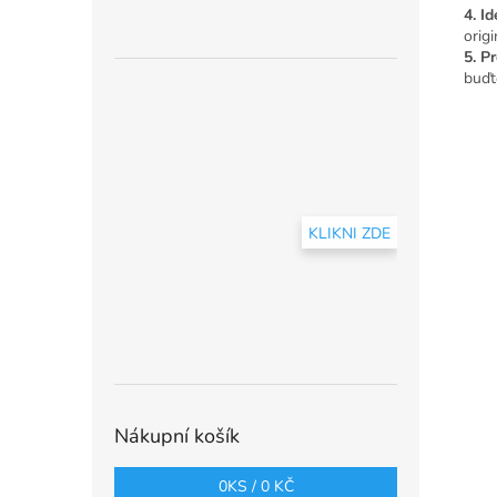
4. I
orig
5. P
buďte
KLIKNI ZDE
Nákupní košík
0
KS /
0 KČ