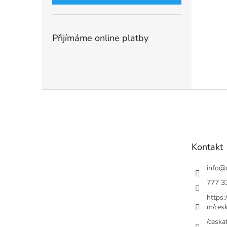
Přijímáme online platby
Z
á
p
a
t
Kontakt
í
info
@
777 3
https
m/cesk
/ceskat