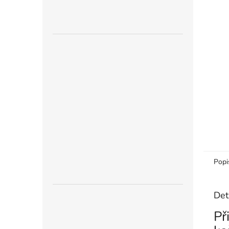
n
e
l
Popi
Det
Př