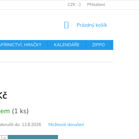
OBCHODNÍ PODMÍNKY
PODMÍNKY OCHRANY OSOBNÍCH ÚDA
CZK
Přihlášení
NÁKUPNÍ
Prázdný košík
KOŠÍK
APÍRNICTVÍ, HRAČKY
KALENDÁŘE
ZIPPO
Obchodní 
Kč
dem
(1 ks)
oručit do:
12.8.2026
Možnosti doručení