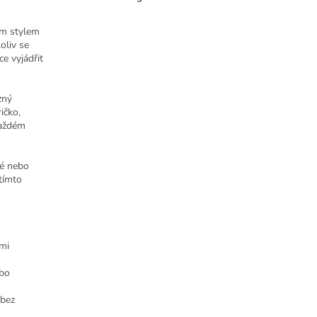
ým stylem
oliv se
e vyjádřit
zný
ičko,
každém
ké nebo
tímto
imi
ebo
 bez