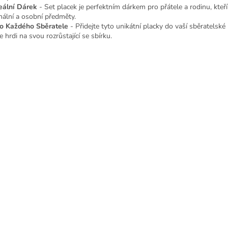
deální Dárek
- Set placek je perfektním dárkem pro přátele a rodinu, kteří
inální a osobní předměty.
ro Každého Sběratele
- Přidejte tyto unikátní placky do vaší sběratelské
 hrdi na svou rozrůstající se sbírku.