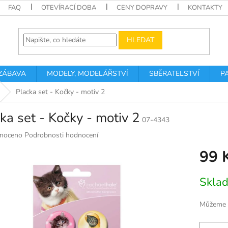
FAQ
OTEVÍRACÍ DOBA
CENY DOPRAVY
KONTAKTY
HLEDAT
 ZÁBAVA
MODELY, MODELÁŘSTVÍ
SBĚRATELSTVÍ
P
Placka set - Kočky - motiv 2
ka set - Kočky - motiv 2
07-4343
né
noceno
Podrobnosti hodnocení
ní
99 
u
Měrná
Skla
cena:
k.
Můžeme d