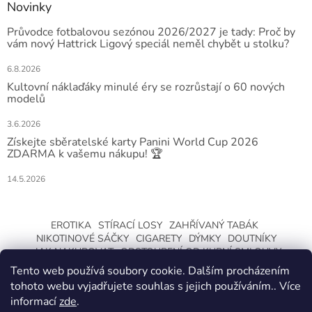
Novinky
Průvodce fotbalovou sezónou 2026/2027 je tady: Proč by
vám nový Hattrick Ligový speciál neměl chybět u stolku?
6.8.2026
Kultovní náklaďáky minulé éry se rozrůstají o 60 nových
modelů
3.6.2026
Získejte sběratelské karty Panini World Cup 2026
ZDARMA k vašemu nákupu! 🏆
14.5.2026
EROTIKA
STÍRACÍ LOSY
ZAHŘÍVANÝ TABÁK
NIKOTINOVÉ SÁČKY
CIGARETY
DÝMKY
DOUTNÍKY
JAK NAKUPOVAT
ODSTOUPENÍ OD KUPNÍ SMLOUVY
Tento web používá soubory cookie. Dalším procházením
tohoto webu vyjadřujete souhlas s jejich používáním.. Více
informací
zde
.