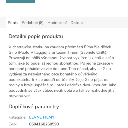
Popis
Podobné (8)
Hodnocení
Diskuze
Detailní popis produktu
V chátrajícím statku na chudém předměstí Říma žije dědek
Gino (Paolo Villaggio) s přítelem Tinem (Gabriele Cirilli).
Provozují ne příliš výnosnou živnost vyklízení sklepů a sní o
tom, jaké to bude, až jednou zbohatnou. Po jedné zakázce v
honosné pohádkové vile dostane Tino nápad, aby se Gino
vydával za nezvěstného otce bohatého důvěřivého
podnikatele. Trik se podaří do té míry, že je Gino přijat do
rodiny a hraje úspěšně roli otce i dědečka dvou vnoučat. Jako
podvodník se však vůbec necítí dobře a tak se rozhodne jít s
pravdou ven..
Doplňkové parametry
Kategorie
:
LEVNÉ FILMY
EAN
:
8594160260593