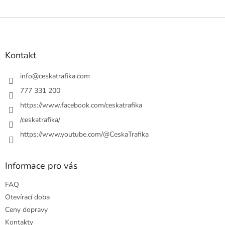
Z
á
p
a
Kontakt
t
í
info
@
ceskatrafika.com
777 331 200
https://www.facebook.com/ceskatrafika
/ceskatrafika/
https://www.youtube.com/@CeskaTrafika
Informace pro vás
FAQ
Otevírací doba
Ceny dopravy
Kontakty