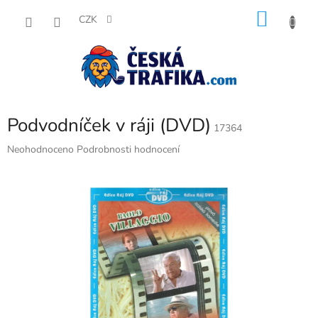
Přejít
NÁKU
na
CZK
obsah
KOŠÍK
Podvodníček v ráji (DVD)
17364
Průměrné
Neohodnoceno
Podrobnosti hodnocení
hodnocení
produktu
je
0,0
z
5
hvězdiček.