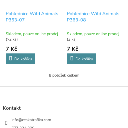
Pohlednice Wild Animals
Pohlednice Wild Animals
P363-07
P363-08
Skladem, pouze online prodej
Skladem, pouze online prodej
(>2 ks)
(2 ks)
7 Kč
7 Kč
Do košíku
Do košíku
8
položek celkem
O
v
l
Z
á
á
d
p
a
a
Kontakt
c
t
í
í
info
@
ceskatrafika.com
p
r