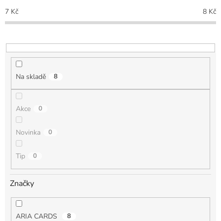
p
7
Kč
8
Kč
r
o
d
u
k
t
Na skladě
8
ů
Akce
0
Novinka
0
Tip
0
Značky
ARIA CARDS
8