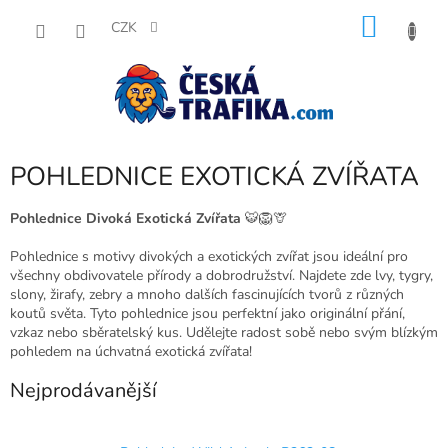
Přejít
NÁKU
na
CZK
obsah
KOŠÍK
POHLEDNICE EXOTICKÁ ZVÍŘATA
Pohlednice Divoká Exotická Zvířata
🐯🦁🦒
Pohlednice s motivy divokých a exotických zvířat jsou ideální pro
všechny obdivovatele přírody a dobrodružství. Najdete zde lvy, tygry,
slony, žirafy, zebry a mnoho dalších fascinujících tvorů z různých
koutů světa. Tyto pohlednice jsou perfektní jako originální přání,
vzkaz nebo sběratelský kus. Udělejte radost sobě nebo svým blízkým
pohledem na úchvatná exotická zvířata!
Nejprodávanější