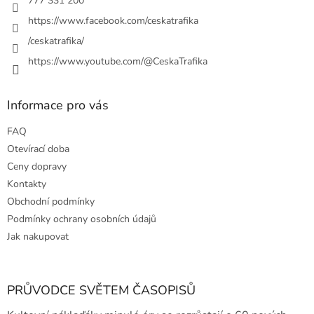
777 331 200
v
https://www.facebook.com/ceskatrafika
k
y
/ceskatrafika/
v
ý
https://www.youtube.com/@CeskaTrafika
p
i
s
Informace pro vás
u
FAQ
Otevírací doba
Ceny dopravy
Kontakty
Obchodní podmínky
Podmínky ochrany osobních údajů
Jak nakupovat
PRŮVODCE SVĚTEM ČASOPISŮ