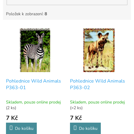
Položek k zobrazení:
8
V
ý
p
i
s
p
r
o
d
Pohlednice Wild Animals
Pohlednice Wild Animals
u
P363-01
P363-02
k
t
Skladem, pouze online prodej
Skladem, pouze online prodej
ů
(2 ks)
(>2 ks)
7 Kč
7 Kč
Do košíku
Do košíku