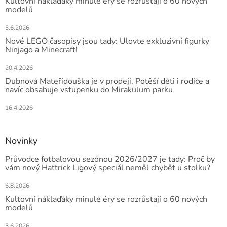
Kultovní náklaďáky minulé éry se rozrůstají o 60 nových
modelů
3.6.2026
Nové LEGO časopisy jsou tady: Ulovte exkluzivní figurky
Ninjago a Minecraft!
20.4.2026
Dubnová Mateřídouška je v prodeji. Potěší děti i rodiče a
navíc obsahuje vstupenku do Mirakulum parku
16.4.2026
Novinky
Průvodce fotbalovou sezónou 2026/2027 je tady: Proč by
vám nový Hattrick Ligový speciál neměl chybět u stolku?
6.8.2026
Kultovní náklaďáky minulé éry se rozrůstají o 60 nových
modelů
3.6.2026