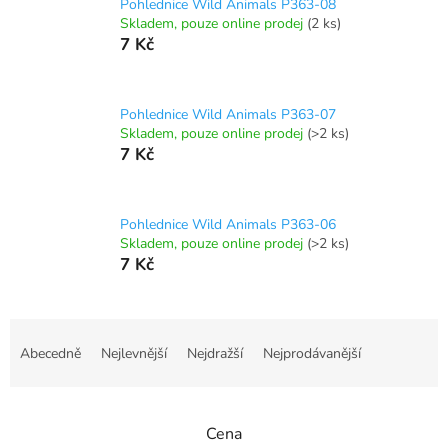
Pohlednice Wild Animals P363-08
Skladem, pouze online prodej
(2 ks)
7 Kč
Pohlednice Wild Animals P363-07
Skladem, pouze online prodej
(>2 ks)
7 Kč
Pohlednice Wild Animals P363-06
Skladem, pouze online prodej
(>2 ks)
7 Kč
Ř
a
Abecedně
Nejlevnější
Nejdražší
Nejprodávanější
z
e
n
Cena
í