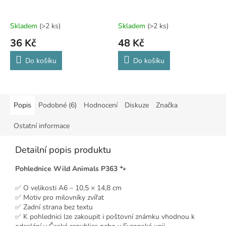
Skladem
(>2 ks)
Skladem
(>2 ks)
36 Kč
48 Kč
Do košíku
Do košíku
Popis
Podobné (6)
Hodnocení
Diskuze
Značka
Ostatní informace
Detailní popis produktu
Pohlednice Wild Animals P363
🐾
✅ O velikosti A6 – 10,5 × 14,8 cm
✅ Motiv pro milovníky zvířat
✅ Zadní strana bez textu
✅ K pohlednici lze zakoupit i poštovní známku vhodnou k