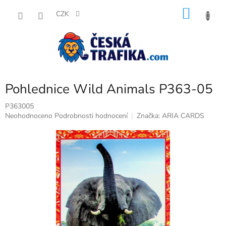
Přejít
NÁKU
na
CZK
obsah
KOŠÍK
Pohlednice Wild Animals P363-05
P363005
Průměrné
Neohodnoceno
Podrobnosti hodnocení
Značka:
ARIA CARDS
hodnocení
produktu
je
0,0
z
5
hvězdiček.