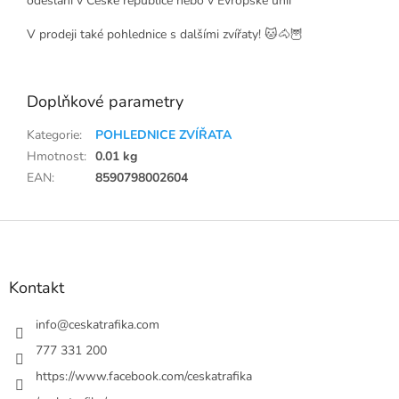
odeslání v České republice nebo v Evropské unii
V prodeji také pohlednice s dalšími zvířaty! 🐱🐴🦉
Doplňkové parametry
Kategorie
:
POHLEDNICE ZVÍŘATA
Hmotnost
:
0.01 kg
EAN
:
8590798002604
Z
á
p
a
Kontakt
t
í
info
@
ceskatrafika.com
777 331 200
https://www.facebook.com/ceskatrafika