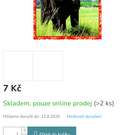
7 Kč
Měrná
Skladem, pouze online prodej
(>2 ks)
cena:
Můžeme doručit do:
12.8.2026
Možnosti doručení
Přidat do košíku