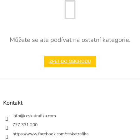
Můžete se ale podívat na ostatní kategorie.
ZPĚT DO OBCHODU
Z
á
p
a
Kontakt
t
í
info
@
ceskatrafika.com
777 331 200
https://www.facebook.com/ceskatrafika