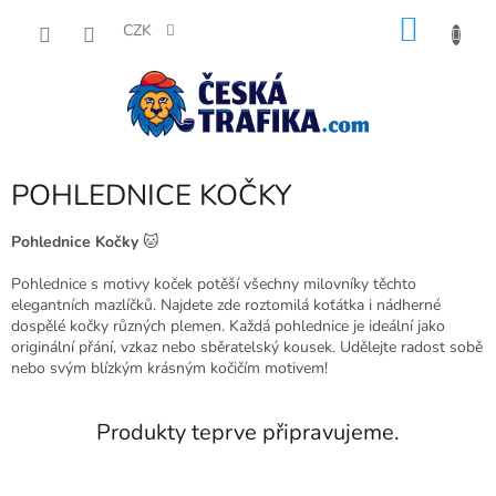
Přejít
NÁKU
na
CZK
obsah
KOŠÍK
POHLEDNICE KOČKY
Pohlednice Kočky
🐱
Pohlednice s motivy koček potěší všechny milovníky těchto
elegantních mazlíčků. Najdete zde roztomilá koťátka i nádherné
dospělé kočky různých plemen. Každá pohlednice je ideální jako
originální přání, vzkaz nebo sběratelský kousek. Udělejte radost sobě
nebo svým blízkým krásným kočičím motivem!
Produkty teprve připravujeme.