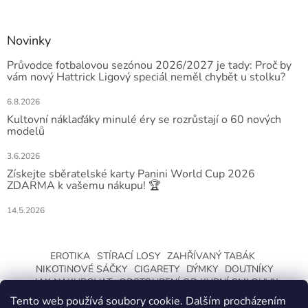
Novinky
Průvodce fotbalovou sezónou 2026/2027 je tady: Proč by
vám nový Hattrick Ligový speciál neměl chybět u stolku?
6.8.2026
Kultovní náklaďáky minulé éry se rozrůstají o 60 nových
modelů
3.6.2026
Získejte sběratelské karty Panini World Cup 2026
ZDARMA k vašemu nákupu! 🏆
14.5.2026
EROTIKA
STÍRACÍ LOSY
ZAHŘÍVANÝ TABÁK
NIKOTINOVÉ SÁČKY
CIGARETY
DÝMKY
DOUTNÍKY
JAK NAKUPOVAT
ODSTOUPENÍ OD KUPNÍ SMLOUVY
Tento web používá soubory cookie. Dalším procházením