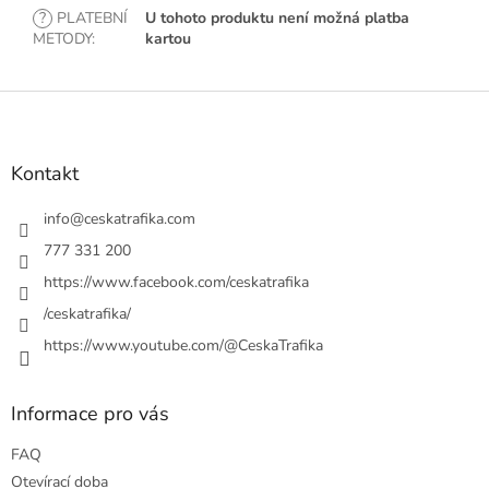
?
PLATEBNÍ
U tohoto produktu není možná platba
METODY
:
kartou
Z
á
p
a
Kontakt
t
í
info
@
ceskatrafika.com
777 331 200
https://www.facebook.com/ceskatrafika
/ceskatrafika/
https://www.youtube.com/@CeskaTrafika
Informace pro vás
FAQ
Otevírací doba