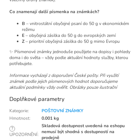
Co znamenají další písmenka na známkách?
B
– vnitrostátní obyčejné psaní do 50 g v ekonomickém
režimu
E
– obyčejná zásilka do 50 g do evropských zemí
Z
– prioritní obyčejná zásilka do 50 g mimo Evropu
✨ Písmenové známky jednoduše použijete na dopisy i pohledy
doma i do světa – vždy podle aktuální hodnoty služby, kterou
potřebujete.
Informace vycházejí z doporučení České pošty. Při využití
známek podle jejich písmenových hodnot doporučujeme
aktuální podmínky vždy ověřit. Obrázky pouze ilustrační
Doplňkové parametry
Kategorie
:
POŠTOVNÍ ZNÁMKY
Hmotnost
:
0.001 kg
Skladová dostupnost uvedená na eshopu
?
nemusí být shodná s dostupností na
UPOZORNĚNÍ
:
prodejně