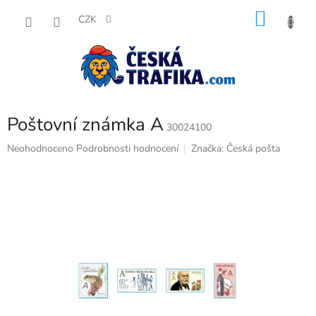
Přejít
NÁKU
na
CZK
obsah
KOŠÍK
Poštovní známka A
30024100
Průměrné
Neohodnoceno
Podrobnosti hodnocení
Značka:
Česká pošta
hodnocení
produktu
je
0,0
z
5
hvězdiček.