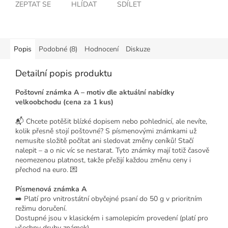
ZEPTAT SE
HLÍDAT
SDÍLET
Popis
Podobné (8)
Hodnocení
Diskuze
Detailní popis produktu
Poštovní známka A – motiv dle aktuální nabídky
velkoobchodu (cena za 1 kus)
📬 Chcete potěšit blízké dopisem nebo pohlednicí, ale nevíte,
kolik přesně stojí poštovné? S písmenovými známkami už
nemusíte složitě počítat ani sledovat změny ceníků! Stačí
nalepit – a o nic víc se nestarat. Tyto známky mají totiž časově
neomezenou platnost, takže přežijí každou změnu ceny i
přechod na euro. 💌
Písmenová známka A
➡️ Platí pro vnitrostátní obyčejné psaní do 50 g v prioritním
režimu doručení.
Dostupné jsou v klasickém i samolepicím provedení (platí pro
všechny druhy známek).