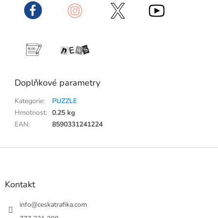
Doplňkové parametry
Kategorie
:
PUZZLE
Hmotnost
:
0.25 kg
EAN
:
8590331241224
Z
á
p
a
Kontakt
t
í
info
@
ceskatrafika.com