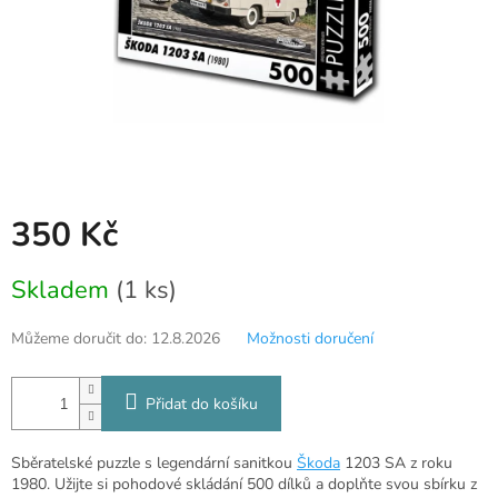
350 Kč
Měrná
Skladem
(1 ks)
cena:
Můžeme doručit do:
12.8.2026
Možnosti doručení
Přidat do košíku
Sběratelské puzzle s legendární sanitkou
Škoda
1203 SA z roku
1980. Užijte si pohodové skládání 500 dílků a doplňte svou sbírku z