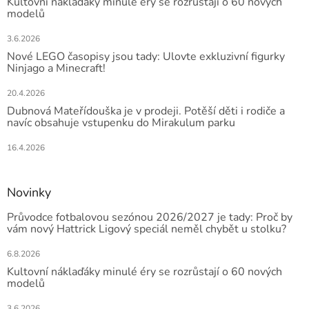
Kultovní náklaďáky minulé éry se rozrůstají o 60 nových
modelů
3.6.2026
Nové LEGO časopisy jsou tady: Ulovte exkluzivní figurky
Ninjago a Minecraft!
20.4.2026
Dubnová Mateřídouška je v prodeji. Potěší děti i rodiče a
navíc obsahuje vstupenku do Mirakulum parku
16.4.2026
Novinky
Průvodce fotbalovou sezónou 2026/2027 je tady: Proč by
vám nový Hattrick Ligový speciál neměl chybět u stolku?
6.8.2026
Kultovní náklaďáky minulé éry se rozrůstají o 60 nových
modelů
3.6.2026