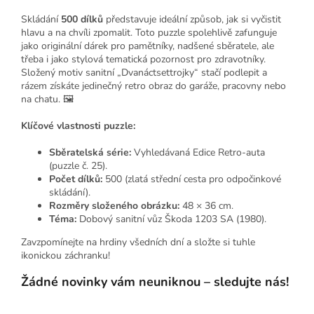
Skládání
500 dílků
představuje ideální způsob, jak si vyčistit
hlavu a na chvíli zpomalit. Toto puzzle spolehlivě zafunguje
jako originální dárek pro pamětníky, nadšené sběratele, ale
třeba i jako stylová tematická pozornost pro zdravotníky.
Složený motiv sanitní „Dvanáctsettrojky“ stačí podlepit a
rázem získáte jedinečný retro obraz do garáže, pracovny nebo
na chatu. 🖼️
Klíčové vlastnosti puzzle:
Sběratelská série:
Vyhledávaná Edice Retro-auta
(puzzle č. 25).
Počet dílků:
500 (zlatá střední cesta pro odpočinkové
skládání).
Rozměry složeného obrázku:
48 × 36 cm.
Téma:
Dobový sanitní vůz Škoda 1203 SA (1980).
Zavzpomínejte na hrdiny všedních dní a složte si tuhle
ikonickou záchranku!
Žádné novinky vám neuniknou – sledujte nás!