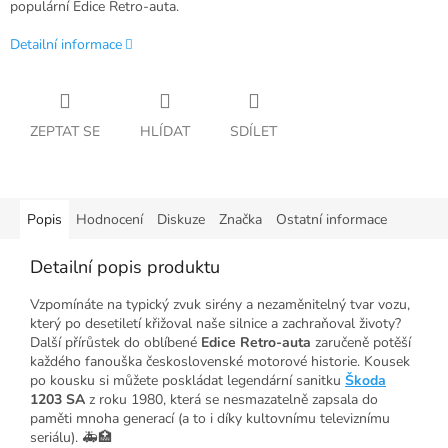
populární Edice Retro-auta.
Detailní informace
ZEPTAT SE
HLÍDAT
SDÍLET
Popis
Hodnocení
Diskuze
Značka
Ostatní informace
Detailní popis produktu
Vzpomínáte na typický zvuk sirény a nezaměnitelný tvar vozu,
který po desetiletí křižoval naše silnice a zachraňoval životy?
Další přírůstek do oblíbené
Edice Retro-auta
zaručeně potěší
každého fanouška československé motorové historie. Kousek
po kousku si můžete poskládat legendární sanitku
Škoda
1203 SA
z roku 1980, která se nesmazatelně zapsala do
paměti mnoha generací (a to i díky kultovnímu televiznímu
seriálu). 🚑🏥