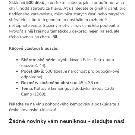
Skládání
500 dílků
je perfektní způsob, jak si odpočinout a na
chvíli hodit starosti za hlavu. Ať už hledáte originální dárek pro
nadšeného karavanistu, milovníka starých časů nebo zarytého
sběratele, s tímto legendárním obytňákem rozhodně
nešlápnete vedle. Složený motiv si navíc můžete podlepit a
vytvořit z něj krásnou tematickou dekoraci nejen na zeď, ale
třeba rovnou na chatu. 🖼️
Klíčové vlastnosti puzzle:
Sběratelská série:
Vyhledávaná Edice Retro-auta
(puzzle č. 44).
Počet dílků:
500 (ideální náročnost pro odpočinkové
odpoledne).
Rozměry složeného obrázku:
48 × 36 cm.
Téma:
Kultovní kempingová dodávka Škoda 1203
Camp (1969).
Nalaďte se na vlnu pohodového kempování a poskládejte si
československou klasiku!
Žádné novinky vám neuniknou – sledujte nás!