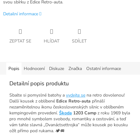
svou sbírku z Edice Retro-auta.
Detailní informace
ZEPTAT SE
HLÍDAT
SDÍLET
Popis
Hodnocení
Diskuze
Značka
Ostatní informace
Detailní popis produktu
Sbalte si pomyslné batohy a
vydejte se
na retro dovolenou!
Další kousek z oblíbené
Edice Retro-auta
přináší
nezaměnitelnou ikonu československých silnic v oblíbeném
kempingovém provedení.
Škoda
1203 Camp
z roku 1969 byla
pro mnohé symbolem svobody, romantiky a cestování, a teď
vám tahle slavná „Dvanáctsettrojka“ může kousek po kousku
ožít přímo pod rukama. 🏕️🚐