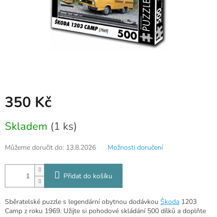
350 Kč
Měrná
Skladem
(1 ks)
cena:
Můžeme doručit do:
13.8.2026
Možnosti doručení
Přidat do košíku
Sběratelské puzzle s legendární obytnou dodávkou
Škoda
1203
Camp z roku 1969. Užijte si pohodové skládání 500 dílků a doplňte