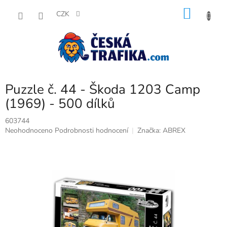
Přejít
NÁKU
na
CZK
obsah
KOŠÍK
Puzzle č. 44 - Škoda 1203 Camp
(1969) - 500 dílků
603744
Průměrné
Neohodnoceno
Podrobnosti hodnocení
Značka:
ABREX
hodnocení
produktu
je
0,0
z
5
hvězdiček.