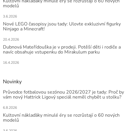
Kultovní náklaďáky minulé éry se rozrůstají o 60 nových
modelů
3.6.2026
Nové LEGO časopisy jsou tady: Ulovte exkluzivní figurky
Ninjago a Minecraft!
20.4.2026
Dubnová Mateřídouška je v prodeji. Potěší děti i rodiče a
navíc obsahuje vstupenku do Mirakulum parku
16.4.2026
Novinky
Průvodce fotbalovou sezónou 2026/2027 je tady: Proč by
vám nový Hattrick Ligový speciál neměl chybět u stolku?
6.8.2026
Kultovní náklaďáky minulé éry se rozrůstají o 60 nových
modelů
3.6.2026