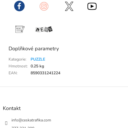
Doplňkové parametry
Kategorie
:
PUZZLE
Hmotnost
:
0.25 kg
EAN
:
8590331241224
Z
á
p
a
Kontakt
t
í
info
@
ceskatrafika.com