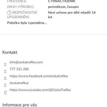
FREKVENCE
:
ČTRNÁCTIDENÍK
DRUH VÝROBKU
:
periodikum, časopis
?
BEZPEČNOSTNÍ
Není určeno pro děti mladší 14
UPOZORNĚNÍ
:
let
Položka byla vyprodána…
Z
á
p
a
Kontakt
t
í
info
@
ceskatrafika.com
777 331 200
https://www.facebook.com/ceskatrafika
/ceskatrafika/
https://www.youtube.com/@CeskaTrafika
Informace pro vás