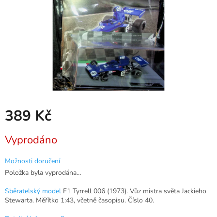
389 Kč
Měrná
Vyprodáno
cena:
Možnosti doručení
Položka byla vyprodána…
Sběratelský model
F1 Tyrrell 006 (1973). Vůz mistra světa Jackieho
Stewarta. Měřítko 1:43, včetně časopisu. Číslo 40.