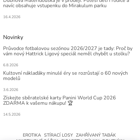
Dubnová Mateřídouška je v prodeji. Potěší děti i rodiče a
navíc obsahuje vstupenku do Mirakulum parku
16.4.2026
Novinky
Průvodce fotbalovou sezónou 2026/2027 je tady: Proč by
vám nový Hattrick Ligový speciál neměl chybět u stolku?
6.8.2026
Kultovní náklaďáky minulé éry se rozrůstají o 60 nových
modelů
3.6.2026
Získejte sběratelské karty Panini World Cup 2026
ZDARMA k vašemu nákupu! 🏆
14.5.2026
EROTIKA
STÍRACÍ LOSY
ZAHŘÍVANÝ TABÁK