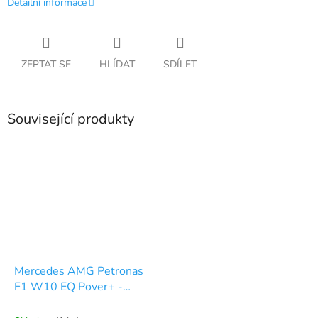
Detailní informace
ZEPTAT SE
HLÍDAT
SDÍLET
Související produkty
Mercedes AMG Petronas
F1 W10 EQ Pover+ -
start.č. 77 - 1:43, Bburago