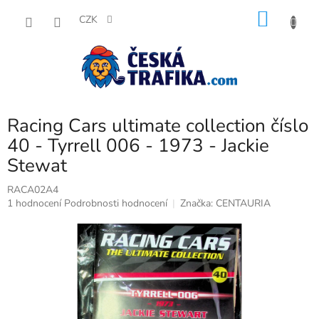
Přejít
NÁKU
na
CZK
obsah
KOŠÍK
Racing Cars ultimate collection číslo
40 - Tyrrell 006 - 1973 - Jackie
Stewat
RACA02A4
Průměrné
1 hodnocení
Podrobnosti hodnocení
Značka:
CENTAURIA
hodnocení
produktu
je
5,0
z
5
hvězdiček.