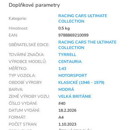
Doplňkové parametry
RACING CARS ULTIMATE
Kategorie
:
COLLECTION
Hmotnost
:
0.5 kg
EAN
:
9788869210099
RACING CARS THE ULTIMATE
SBĚRATELSKÉ EDICE
:
COLLECTION
TOVÁRNÍ ZNAČKA
:
TYRRELL
VÝROBCE MODELŮ
:
CENTAURIA
MĚŘÍTKO
:
1:43
TYP VOZIDLA
:
MOTORSPORT
OBDOBÍ VÝROBY
:
KLASICKÉ (1946 - 1979)
BARVA
:
MODRÁ
ZEMĚ VÝROBY VOZU
:
VELKÁ BRITÁNIE
ČÍSLO VYDÁNÍ
:
#40
DATUM VYDÁNÍ
:
18.2.2026
FORMÁT
:
A4
POČET STRAN
:
1.10.2023