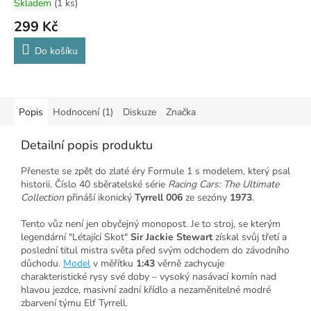
Skladem
(1 ks)
299 Kč
Do košíku
Popis
Hodnocení (1)
Diskuze
Značka
Detailní popis produktu
Přeneste se zpět do zlaté éry Formule 1 s modelem, který psal
historii. Číslo 40 sběratelské série
Racing Cars: The Ultimate
Collection
přináší ikonický
Tyrrell 006
ze sezóny
1973
.
Tento vůz není jen obyčejný monopost. Je to stroj, se kterým
legendární "Létající Skot"
Sir Jackie Stewart
získal svůj třetí a
poslední titul mistra světa před svým odchodem do závodního
důchodu.
Model
v měřítku
1:43
věrně zachycuje
charakteristické rysy své doby – vysoký nasávací komín nad
hlavou jezdce, masivní zadní křídlo a nezaměnitelné modré
zbarvení týmu Elf Tyrrell.