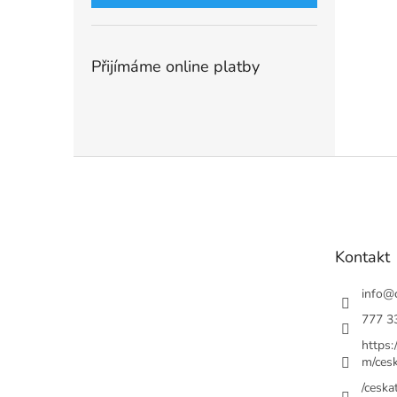
Přijímáme online platby
Z
á
p
a
t
Kontakt
í
info
@
777 3
https
m/cesk
/ceskat