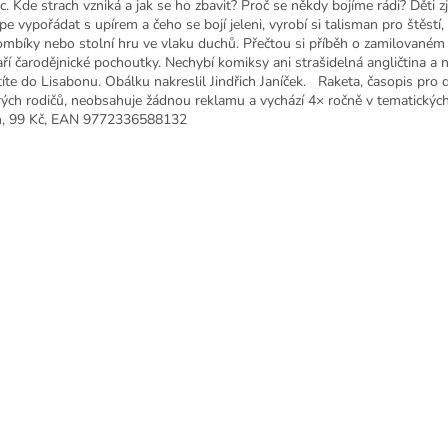
. Kde strach vzniká a jak se ho zbavit? Proč se někdy bojíme rádi? Děti zji
pe vypořádat s upírem a čeho se bojí jeleni, vyrobí si talisman pro štěstí, 
ombíky nebo stolní hru ve vlaku duchů. Přečtou si příběh o zamilovaném
aří čarodějnické pochoutky. Nechybí komiksy ani strašidelná angličtina a n
títe do Lisabonu. Obálku nakreslil Jindřich Janíček. Raketa, časopis pro d
rých rodičů, neobsahuje žádnou reklamu a vychází 4× ročně v tematických
n, 99 Kč, EAN 9772336588132