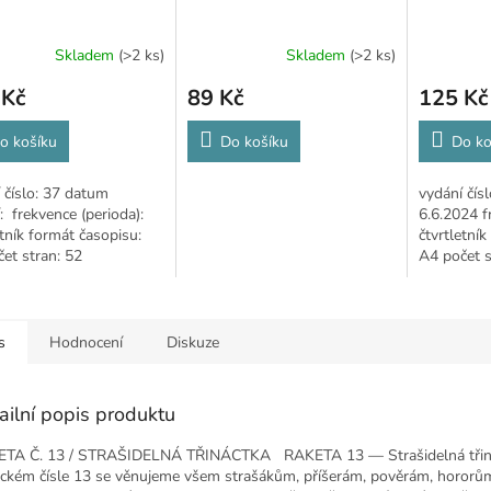
Skladem
(>2 ks)
Skladem
(>2 ks)
 Kč
89 Kč
125 Kč
o košíku
Do košíku
Do ko
 číslo: 37 datum
vydání čís
: frekvence (perioda):
6.6.2024 f
etník formát časopisu:
čtvrtletník
et stran: 52
A4 počet s
tel: RAKETA dětem z.s.
vydavatel:
s
Hodnocení
Diskuze
ailní popis produktu
TA Č. 13 / STRAŠIDELNÁ TŘINÁCTKA RAKETA 13 — Strašidelná třin
ckém čísle 13 se věnujeme všem strašákům, příšerám, pověrám, hororům