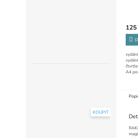
125
D
vydání
vydání
čtvrtl
A4 poč
vydava
Popi
KOUPIT
Det
RAKE
magi