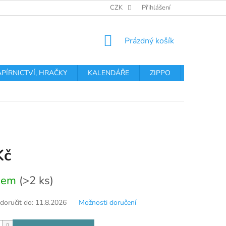
OBCHODNÍ PODMÍNKY
PODMÍNKY OCHRANY OSOBNÍCH ÚDA
CZK
Přihlášení
NÁKUPNÍ
Prázdný košík
KOŠÍK
APÍRNICTVÍ, HRAČKY
KALENDÁŘE
ZIPPO
Obchodní 
Kč
dem
(>2 ks)
oručit do:
11.8.2026
Možnosti doručení