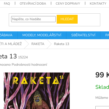
FAQ
OTEVÍRACÍ DOBA
CENY DOPRAVY
KONTAKTY
HLEDAT
 ZÁBAVA
MODELY, MODELÁŘSTVÍ
SBĚRATELSTVÍ
P
ĚTI A MLÁDEŽ
RAKETA
Raketa 13
eta 13
15224
né
noceno
Podrobnosti hodnocení
ní
99 
u
Měrná
Skla
cena:
k.
Můžeme d