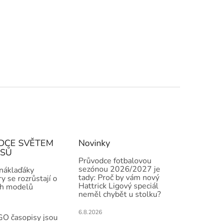
DCE SVĚTEM
Novinky
ISŮ
Průvodce fotbalovou
sezónou 2026/2027 je
 náklaďáky
tady: Proč by vám nový
y se rozrůstají o
Hattrick Ligový speciál
h modelů
neměl chybět u stolku?
6.8.2026
O časopisy jsou