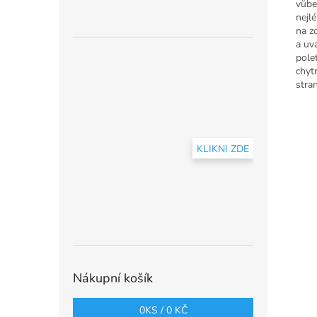
vůbec
nejlé
na z
a uv
pole
chyt
stra
KLIKNI ZDE
Nákupní košík
0
KS /
0 KČ