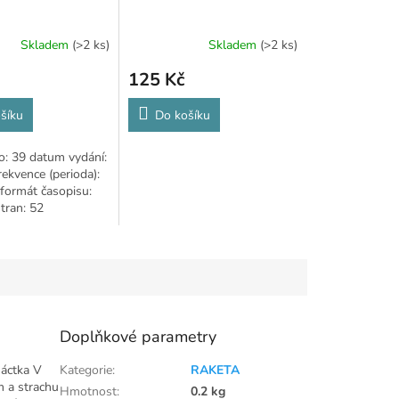
Skladem
(>2 ks)
Skladem
(>2 ks)
125 Kč
šíku
Do košíku
lo: 39 datum vydání:
rekvence (perioda):
 formát časopisu:
tran: 52
 RAKETA dětem z.s.
Doplňkové parametry
áctka V
Kategorie
:
RAKETA
 a strachu
Hmotnost
:
0.2 kg