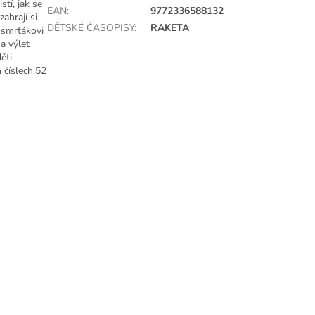
stí, jak se
EAN
:
9772336588132
zahrají si
DĚTSKÉ ČASOPISY
:
RAKETA
 smrťákovi
a výlet
ěti
 číslech.52