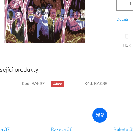
Detailní 
TISK
sející produkty
Kód:
RAK37
Kód:
RAK38
Akce
125 Kč
–28 %
ta 37
Raketa 38
Raketa 3