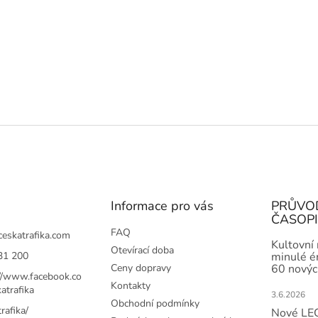
Informace pro vás
PRŮVO
ČASOP
FAQ
ceskatrafika.com
Kultovní
Otevírací doba
31 200
minulé ér
Ceny dopravy
60 novýc
://www.facebook.co
Kontakty
atrafika
3.6.2026
Obchodní podmínky
rafika/
Nové LEG