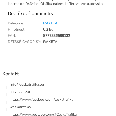
jedeme do Drážďan. Obálku nakreslila Tereza Vostradovská.
Doplňkové parametry
Kategorie
:
RAKETA
Hmotnost
:
0.2 kg
EAN
:
9772336588132
DĚTSKÉ ČASOPISY
:
RAKETA
Z
á
p
a
Kontakt
t
í
info
@
ceskatrafika.com
777 331 200
https://www.facebook.com/ceskatrafika
/ceskatrafika/
https://www.youtube.com/@CeskaTrafika