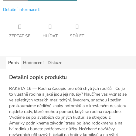
Detailní informace
ZEPTAT SE
HLÍDAT
SDÍLET
Popis
Hodnocení
Diskuze
Detailní popis produktu
RAKETA 16 — Rodina časopis pro děti chytrých rodičů Co je
to vlastně rodina a jaké jsou její rituály? Naučíme vás vyznat se
ve spletitých vztazích mezi tchýní, švagrem, snachou i zetěm,
prozkoumáme dědičné znaky potomků a v kresleném desateru
najdete rady, které mohou pomoci, když se rodina rozpadne.
Vydáme se po svatbách do jiných kultur, se strejdou z
Ameriky podnikneme závodní trasu po jeho rodokmenu a na
lví rodinku budete potřebovat nůžky. Nečekané návštěvy
nevšedních příbuzných čekají na hrdiny komiksů a na výlet