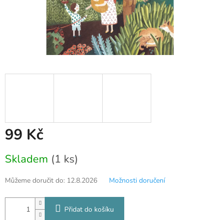
99 Kč
Měrná
Skladem
(1 ks)
cena:
Můžeme doručit do:
12.8.2026
Možnosti doručení
Přidat do košíku