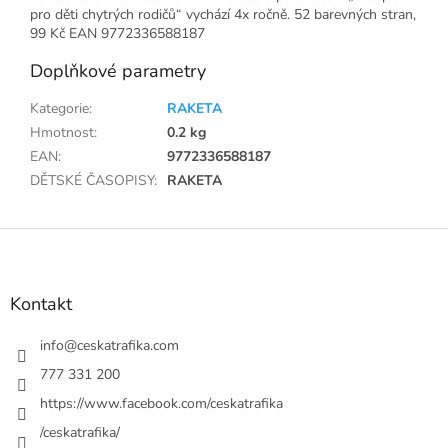
pro děti chytrých rodičů“ vychází 4x ročně. 52 barevných stran,
99 Kč EAN 9772336588187
Doplňkové parametry
Kategorie
:
RAKETA
Hmotnost
:
0.2 kg
EAN
:
9772336588187
DĚTSKÉ ČASOPISY
:
RAKETA
Z
á
p
a
Kontakt
t
í
info
@
ceskatrafika.com
777 331 200
https://www.facebook.com/ceskatrafika
/ceskatrafika/