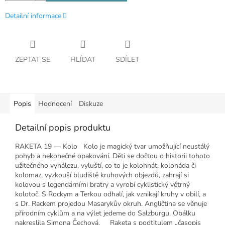
Detailní informace
ZEPTAT SE
HLÍDAT
SDÍLET
Popis
Hodnocení
Diskuze
Detailní popis produktu
RAKETA 19 — Kolo Kolo je magický tvar umožňující neustálý
pohyb a nekonečné opakování. Děti se dočtou o historii tohoto
užitečného vynálezu, vyluští, co to je kolohnát, kolonáda či
kolomaz, vyzkouší bludiště kruhových objezdů, zahrají si
kolovou s legendárními bratry a vyrobí cyklistický větrný
kolotoč. S Rockym a Terkou odhalí, jak vznikají kruhy v obilí, a
s Dr. Rackem projedou Masarykův okruh. Angličtina se věnuje
přírodním cyklům a na výlet jedeme do Salzburgu. Obálku
nakreslila Simona Čechová. Raketa s podtitulem „časopis