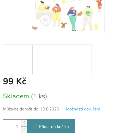
99 Kč
Měrná
Skladem
(1 ks)
cena:
Můžeme doručit do:
12.8.2026
Možnosti doručení
Přidat do košíku