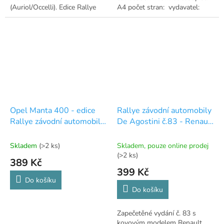
(Auriol/Occelli). Edice Rallye
A4 počet stran: vydavatel:
závodní automobily, bez
DeAgostini
časopisu.
Opel Manta 400 - edice
Rallye závodní automobily
Rallye závodní automobily
De Agostini č.83 - Renault
- 28
Sport Clio 1:43
Skladem
(>2 ks)
Skladem, pouze online prodej
(>2 ks)
389 Kč
399 Kč
Do košíku
Do košíku
Zapečetěné vydání č. 83 s
kovovým modelem Renault