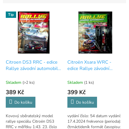
V
Tip
ý
p
i
s
p
r
o
d
Citroen DS3 RRC - edice
Citroën Xsara WRC -
u
Rallye závodní automobily
edice Rallye závodní
k
- 23
automobily - 54
t
Skladem
(>2 ks)
Skladem
(1 ks)
ů
389 Kč
399 Kč
Do košíku
Do košíku
Kovový sběratelský model
vydání číslo: 54 datum vydání:
rallye speciálu Citroën DS3
17.4.2024 frekvence (perioda):
RRC v měřítku 1:43. 23. číslo
čtrnáctideník formát časopisu: