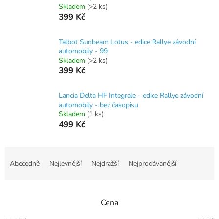
Skladem
(>2 ks)
399 Kč
Talbot Sunbeam Lotus - edice Rallye závodní
automobily - 99
Skladem
(>2 ks)
399 Kč
Lancia Delta HF Integrale - edice Rallye závodní
automobily - bez časopisu
Skladem
(1 ks)
499 Kč
Ř
a
Abecedně
Nejlevnější
Nejdražší
Nejprodávanější
z
e
n
Cena
í
p