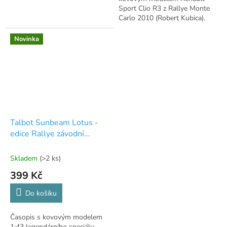
Sport Clio R3 z Rallye Monte
Carlo 2010 (Robert Kubica).
Měřítko 1:43.
Novinka
Talbot Sunbeam Lotus -
edice Rallye závodní
automobily - 99
Skladem
(>2 ks)
399 Kč
Do košíku
Časopis s kovovým modelem
1:43 legendárního speciálu