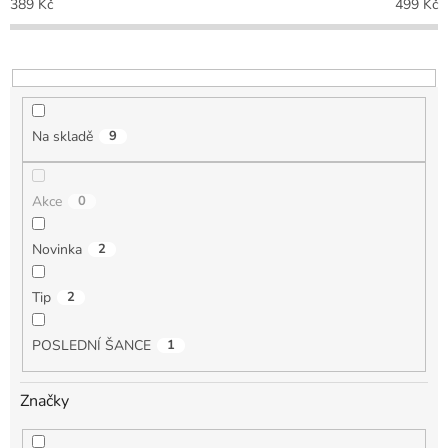
389
Kč
499
Kč
r
o
d
u
k
t
Na skladě
9
ů
Akce
0
Novinka
2
Tip
2
POSLEDNÍ ŠANCE
1
Značky