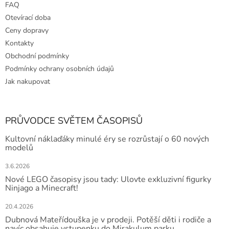
FAQ
Otevírací doba
Ceny dopravy
Kontakty
Obchodní podmínky
Podmínky ochrany osobních údajů
Jak nakupovat
PRŮVODCE SVĚTEM ČASOPISŮ
Kultovní náklaďáky minulé éry se rozrůstají o 60 nových
modelů
3.6.2026
Nové LEGO časopisy jsou tady: Ulovte exkluzivní figurky
Ninjago a Minecraft!
20.4.2026
Dubnová Mateřídouška je v prodeji. Potěší děti i rodiče a
navíc obsahuje vstupenku do Mirakulum parku