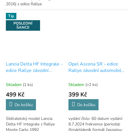
2016) z edice Rallye
automobily od DeAgostini.
Tip
POSLEDNÍ
ŠANCE
Lancia Delta HF Integrale -
Opel Ascona SR - edice
edice Rallye závodní
Rallye závodní automobily
automobily - bez časopisu
- 60
Skladem
(1 ks)
Skladem
(>2 ks)
499 Kč
399 Kč
Do košíku
Do košíku
Sběratelský model Lancia
vydání číslo: 60 datum vydání:
Delta HF Integrale z Rallye
8.7.2024 frekvence (perioda):
Monte Carlo 1992
čtrnáctideník formát časopisu: