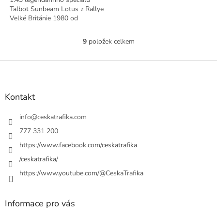
Talbot Sunbeam Lotus z Rallye
Velké Británie 1980 od
DeAgostini.
9
položek celkem
O
v
l
Z
á
á
d
p
a
a
Kontakt
c
t
í
í
info
@
ceskatrafika.com
p
r
777 331 200
v
https://www.facebook.com/ceskatrafika
k
y
/ceskatrafika/
v
ý
https://www.youtube.com/@CeskaTrafika
p
i
s
Informace pro vás
u