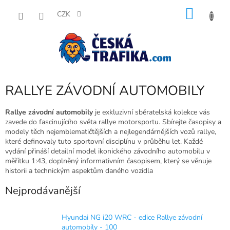
Přejít
NÁKU
na
CZK
obsah
KOŠÍK
RALLYE ZÁVODNÍ AUTOMOBILY
Rallye závodní automobily
je exkluzivní sběratelská kolekce vás
zavede do fascinujícího světa rallye motorsportu. Sbírejte časopisy a
modely těch nejemblematičtějších a nejlegendárnějších vozů rallye,
které definovaly tuto sportovní disciplínu v průběhu let. Každé
vydání přináší detailní model ikonického závodního automobilu v
měřítku 1:43, doplněný informativním časopisem, který se věnuje
historii a technickým aspektům daného vozidla
Nejprodávanější
Hyundai NG i20 WRC - edice Rallye závodní
automobily - 100