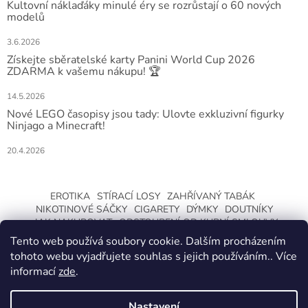
Kultovní náklaďáky minulé éry se rozrůstají o 60 nových
modelů
3.6.2026
Získejte sběratelské karty Panini World Cup 2026
ZDARMA k vašemu nákupu! 🏆
14.5.2026
Nové LEGO časopisy jsou tady: Ulovte exkluzivní figurky
Ninjago a Minecraft!
20.4.2026
EROTIKA
STÍRACÍ LOSY
ZAHŘÍVANÝ TABÁK
NIKOTINOVÉ SÁČKY
CIGARETY
DÝMKY
DOUTNÍKY
JAK NAKUPOVAT
ODSTOUPENÍ OD KUPNÍ SMLOUVY
Tento web používá soubory cookie. Dalším procházením
tohoto webu vyjadřujete souhlas s jejich používáním.. Více
informací
zde
.
Nastavení