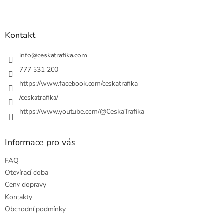
Z
á
p
a
Kontakt
t
í
info
@
ceskatrafika.com
777 331 200
https://www.facebook.com/ceskatrafika
/ceskatrafika/
https://www.youtube.com/@CeskaTrafika
Informace pro vás
FAQ
Otevírací doba
Ceny dopravy
Kontakty
Obchodní podmínky