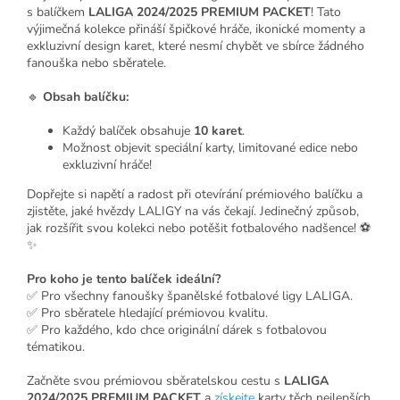
s balíčkem
LALIGA 2024/2025 PREMIUM PACKET
! Tato
výjimečná kolekce přináší špičkové hráče, ikonické momenty a
exkluzivní design karet, které nesmí chybět ve sbírce žádného
fanouška nebo sběratele.
🔹
Obsah balíčku:
Každý balíček obsahuje
10 karet
.
Možnost objevit speciální karty, limitované edice nebo
exkluzivní hráče!
Dopřejte si napětí a radost při otevírání prémiového balíčku a
zjistěte, jaké hvězdy LALIGY na vás čekají. Jedinečný způsob,
jak rozšířit svou kolekci nebo potěšit fotbalového nadšence! ⚽
✨
Pro koho je tento balíček ideální?
✅ Pro všechny fanoušky španělské fotbalové ligy LALIGA.
✅ Pro sběratele hledající prémiovou kvalitu.
✅ Pro každého, kdo chce originální dárek s fotbalovou
tématikou.
Začněte svou prémiovou sběratelskou cestu s
LALIGA
2024/2025 PREMIUM PACKET
a
získejte
karty těch nejlepších