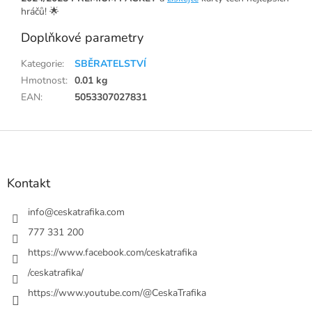
hráčů! 🌟
Doplňkové parametry
Kategorie
:
SBĚRATELSTVÍ
Hmotnost
:
0.01 kg
EAN
:
5053307027831
Z
á
p
a
Kontakt
t
í
info
@
ceskatrafika.com
777 331 200
https://www.facebook.com/ceskatrafika
/ceskatrafika/
https://www.youtube.com/@CeskaTrafika