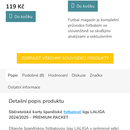
je
119 Kč
Do košíku
5,0
z
Do košíku
Futbal magazín je kompletní
5
průvodce fotbalem ve
hvězdiček.
slovenštině se skvělými
analýzami a exkluzivními
rozhovory. Perfektní pro
fanoušky.
ZOBRAZIT VŠECHNY SOUVISEJÍCÍ PRODUKTY
Popis
Podobné (8)
Hodnocení
Diskuze
Značka
Ostatní informace
Detailní popis produktu
Sběratelské karty španělské
fotbalové
ligy LALIGA
2024/2025 – PREMIUM PACKET
Objevte španělskou fotbalovou ligu LALIGA v prémiové edici