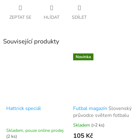
ZEPTAT SE
HLÍDAT
SDÍLET
Související produkty
Novinka
Hattrick speciál
Futbal magazín
Slovenský
průvodce světem fotbalu
Skladem
(>2 ks)
Průměrné
Skladem, pouze online prodej
hodnocení
105 Kč
(2 ks)
produktu