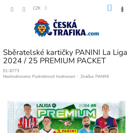
Přejít
NÁKU
na
CZK
obsah
KOŠÍK
Sběratelské kartičky PANINI La Liga
2024 / 25 PREMIUM PACKET
01-8773
Průměrné
Neohodnoceno
Podrobnosti hodnocení
Značka:
PANINI
hodnocení
produktu
je
0,0
z
5
hvězdiček.