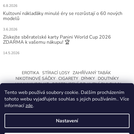
6.8.2026
Kultovní náklaďáky minulé éry se rozrůstají o 60 nových
modelů
3.6.2026
Získejte sběratelské karty Panini World Cup 2026
ZDARMA k vašemu nákupu! 🏆
14.5.2026
EROTIKA
STÍRACÍ LOSY
ZAHŘÍVANÝ TABÁK
NIKOTINOVÉ SÁČKY
CIGARETY
DÝMKY
DOUTNÍKY
JAK NAKUPOVAT
ODSTOUPENÍ OD KUPNÍ SMLOUVY
Tento web používá soubory cookie. Dalším procházením
tohoto webu vyjadřujete souhlas s jejich používáním.. Více
informací
zde
.
Nastavení
Vytvořil Shoptet
ZMĚNA OTEVÍRACÍ DOBY O LETNÍCH