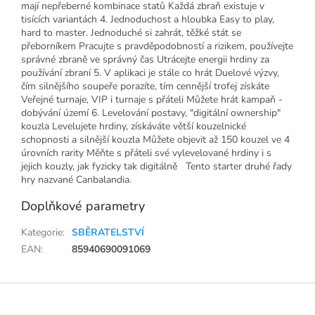
mají nepřeberné kombinace statů Každá zbraň existuje v
tisících variantách 4. Jednoduchost a hloubka Easy to play,
hard to master. Jednoduché si zahrát, těžké stát se
přeborníkem Pracujte s pravděpodobností a rizikem, používejte
správné zbraně ve správný čas Utrácejte energii hrdiny za
používání zbraní 5. V aplikaci je stále co hrát Duelové výzvy,
čím silnějšího soupeře porazíte, tím cennější trofej získáte
Veřejné turnaje, VIP i turnaje s přáteli Můžete hrát kampaň -
dobývání území 6. Levelování postavy, "digitální ownership"
kouzla Levelujete hrdiny, získáváte větší kouzelnické
schopnosti a silnější kouzla Můžete objevit až 150 kouzel ve 4
úrovních rarity Měňte s přáteli své vylevelované hrdiny i s
jejich kouzly, jak fyzicky tak digitálně Tento starter druhé řady
hry nazvané Canbalandia.
Doplňkové parametry
Kategorie
:
SBĚRATELSTVÍ
EAN
:
85940690091069
Z
á