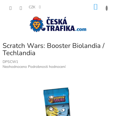
Přejít
NÁKU
na
CZK
obsah
KOŠÍK
Scratch Wars: Booster Biolandia /
Techlandia
DPSCW1
Průměrné
Neohodnoceno
Podrobnosti hodnocení
hodnocení
produktu
je
0,0
z
5
hvězdiček.