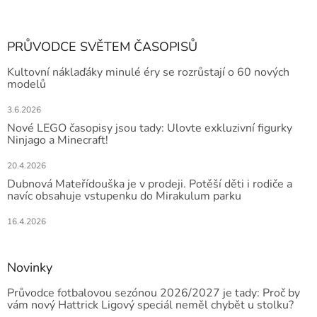
PRŮVODCE SVĚTEM ČASOPISŮ
Kultovní náklaďáky minulé éry se rozrůstají o 60 nových
modelů
3.6.2026
Nové LEGO časopisy jsou tady: Ulovte exkluzivní figurky
Ninjago a Minecraft!
20.4.2026
Dubnová Mateřídouška je v prodeji. Potěší děti i rodiče a
navíc obsahuje vstupenku do Mirakulum parku
16.4.2026
Novinky
Průvodce fotbalovou sezónou 2026/2027 je tady: Proč by
vám nový Hattrick Ligový speciál neměl chybět u stolku?