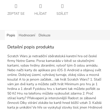
ZEPTAT SE
HLÍDAT
SDÍLET
Popis
Hodnocení
Diskuze
Detailní popis produktu
Scratch Wars je netradiční sběratelská karetní hra od české
firmy Notre Game. Poraz kamaráda v bitvě se skutečnými
kartami, vybav hrdiny zbraněmi, vytvoř tým či celou armádu.
Nebo načti karty do aplikace pro iOS či Android a objevuj svět
online. Dobývej území, vyhrávej turnaje, získej slávu a mocná
kouzla! A to je jenom začátek... Jak hrát Scratch Wars? 1. Stačí
vám jen dvě karty a můžete začít hrát Minimum pro hru je 1
hrdina a 1 zbraň Fyzickou hru s kartami tak můžete pořídit za
50 Kč Hru na telefonu můžete vyzkoušet zdarma 2. Proč
stírací karty? Překvapení je intenzivnější Radost ze zábavné
činnosti Díky stírání získáte ke kartě hned bližší vztah 3. Každá
karta je unikátní Ve hře se vyskytují stovky tisíc jmen Hrdinové