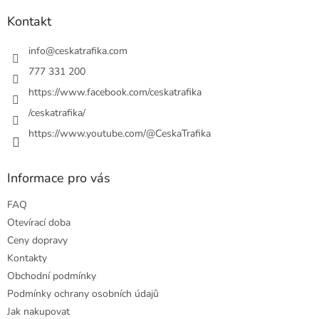
p
a
Kontakt
t
í
info
@
ceskatrafika.com
777 331 200
https://www.facebook.com/ceskatrafika
/ceskatrafika/
https://www.youtube.com/@CeskaTrafika
Informace pro vás
FAQ
Otevírací doba
Ceny dopravy
Kontakty
Obchodní podmínky
Podmínky ochrany osobních údajů
Jak nakupovat