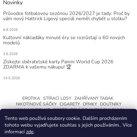
Novinky
Průvodce fotbalovou sezónou 2026/2027 je tady: Proč by
vám nový Hattrick Ligový speciál neměl chybět u stolku?
6.8.2026
Kultovní náklaďáky minulé éry se rozrůstají o 60 nových
modelů
3.6.2026
Získejte sběratelské karty Panini World Cup 2026
ZDARMA k vašemu nákupu! 🏆
14.5.2026
EROTIKA
STÍRACÍ LOSY
ZAHŘÍVANÝ TABÁK
NIKOTINOVÉ SÁČKY
CIGARETY
DÝMKY
DOUTNÍKY
JAK NAKUPOVAT
ODSTOUPENÍ OD KUPNÍ SMLOUVY
Tento web používá soubory cookie. Dalším procházením
tohoto webu vyjadřujete souhlas s jejich používáním.. Více
informací
zde
.