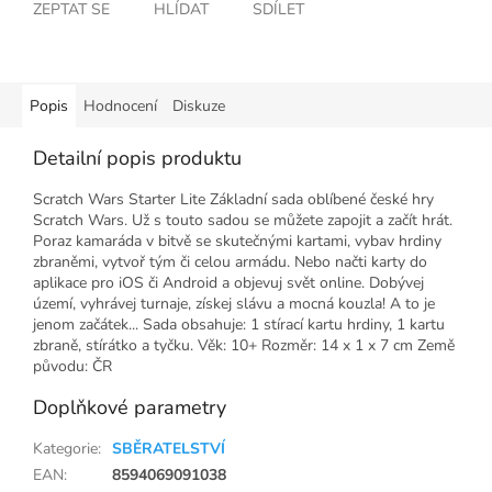
ZEPTAT SE
HLÍDAT
SDÍLET
Popis
Hodnocení
Diskuze
Detailní popis produktu
Scratch Wars Starter Lite Základní sada oblíbené české hry
Scratch Wars. Už s touto sadou se můžete zapojit a začít hrát.
Poraz kamaráda v bitvě se skutečnými kartami, vybav hrdiny
zbraněmi, vytvoř tým či celou armádu. Nebo načti karty do
aplikace pro iOS či Android a objevuj svět online. Dobývej
území, vyhrávej turnaje, získej slávu a mocná kouzla! A to je
jenom začátek... Sada obsahuje: 1 stírací kartu hrdiny, 1 kartu
zbraně, stírátko a tyčku. Věk: 10+ Rozměr: 14 x 1 x 7 cm Země
původu: ČR
Doplňkové parametry
Kategorie
:
SBĚRATELSTVÍ
EAN
:
8594069091038