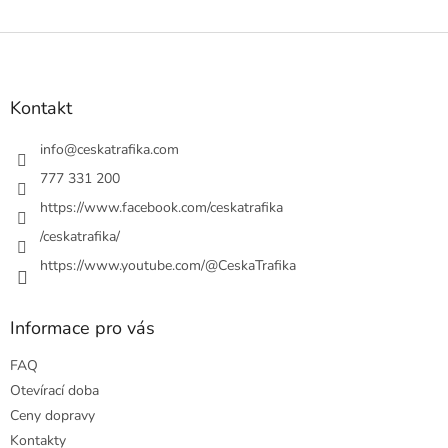
Z
á
p
a
Kontakt
t
í
info
@
ceskatrafika.com
777 331 200
https://www.facebook.com/ceskatrafika
/ceskatrafika/
https://www.youtube.com/@CeskaTrafika
Informace pro vás
FAQ
Otevírací doba
Ceny dopravy
Kontakty