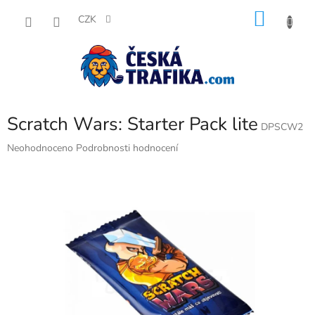
Přejít
NÁKU
na
CZK
obsah
KOŠÍK
Scratch Wars: Starter Pack lite
DPSCW2
Průměrné
Neohodnoceno
Podrobnosti hodnocení
hodnocení
produktu
je
0,0
z
5
hvězdiček.