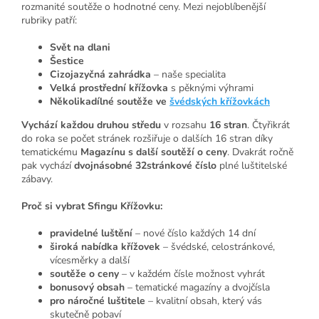
rozmanité soutěže o hodnotné ceny. Mezi nejoblíbenější
rubriky patří:
Svět na dlani
Šestice
Cizojazyčná zahrádka
– naše specialita
Velká prostřední křížovka
s pěknými výhrami
Několikadílné soutěže ve
švédských křížovkách
Vychází každou druhou středu
v rozsahu
16 stran
. Čtyřikrát
do roka se počet stránek rozšiřuje o dalších 16 stran díky
tematickému
Magazínu s další soutěží o ceny
. Dvakrát ročně
pak vychází
dvojnásobné 32stránkové číslo
plné luštitelské
zábavy.
Proč si vybrat Sfingu Křížovku:
pravidelné luštění
– nové číslo každých 14 dní
široká nabídka křížovek
– švédské, celostránkové,
vícesměrky a další
soutěže o ceny
– v každém čísle možnost vyhrát
bonusový obsah
– tematické magazíny a dvojčísla
pro náročné luštitele
– kvalitní obsah, který vás
skutečně pobaví