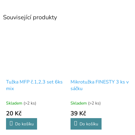
Související produkty
Tužka MFP č.1,2,3 set 6ks
Mikrotužka FINESTY 3 ks v
mix
sáčku
Skladem
(>2 ks)
Skladem
(>2 ks)
20 Kč
39 Kč
Do košíku
Do košíku