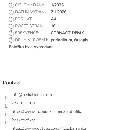
?
ČÍSLO VYDÁNÍ
:
1/2026
?
DATUM VYDÁNÍ
:
7.1.2026
?
FORMÁT
:
A4
?
POČET STRAN
:
16
?
FREKVENCE
:
ČTRNÁCTIDENÍK
?
DRUH VÝROBKU
:
periodikum, časopis
Položka byla vyprodána…
Z
á
p
a
Kontakt
t
í
info
@
ceskatrafika.com
777 331 200
https://www.facebook.com/ceskatrafika
/ceskatrafika/
https://www.youtube.com/@CeskaTrafika