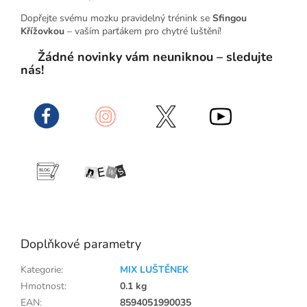
Dopřejte svému mozku pravidelný trénink se
Sfingou
Křížovkou
– vaším parťákem pro chytré luštění!
Žádné novinky vám neuniknou – sledujte
nás!
Doplňkové parametry
Kategorie
:
MIX LUŠTĚNEK
Hmotnost
:
0.1 kg
EAN
:
8594051990035