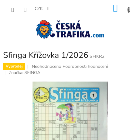
Přejít
NÁKU
na
CZK
obsah
KOŠÍK
Sfinga Křížovka 1/2026
SFIKR2
Průměrné
Neohodnoceno
Podrobnosti hodnocení
Výprodej
hodnocení
Značka:
SFINGA
produktu
je
0,0
z
5
hvězdiček.