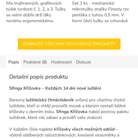
Mix trojhranných, grafitových
Set 3 ks - mechanické
tužek tvrdosti č. 1, 2, a 3. Tužky
mikrotužky značky Finesty tzv.
se velmi dobře drží díky
pentilka s tuhou 0,5 mm. V
novému ergonomickému
horní části tužky se schovává
trojhrannému designu. Tyto
pod vrškem mazací pryž. Tužka
dřevěné tužky jsou ideální pro
je opatřena plastovým klipem.
psaní,...
ZOBRAZIT VŠECHNY SOUVISEJÍCÍ PRODUKTY
Popis
Podobné (8)
Hodnocení
Diskuze
Detailní popis produktu
Sfinga Křížovka – Každých 14 dní nové luštění
Barevný
luštitelský čtrnáctideník
určený pro všechny chytré
luštitele, kteří si chtějí procvičit mozek a kterým nestačí běžné
křížovky v denním tisku.
Sfinga Křížovka
nabízí pestrou paletu
luštěnek, které vás zabaví a prověří vaše znalosti.
V každém čísle najdete
křížovky všech možných odrůd
–
včetně oblíbených celostránkových, kreslené vícesměrky a