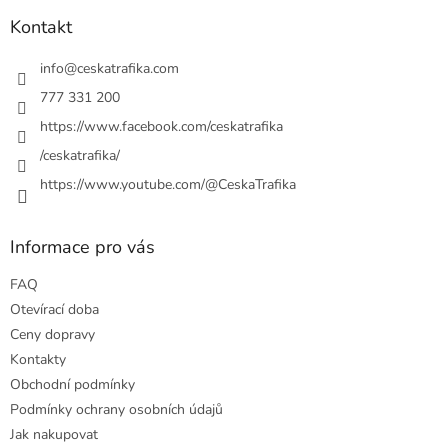
p
a
Kontakt
t
í
info
@
ceskatrafika.com
777 331 200
https://www.facebook.com/ceskatrafika
/ceskatrafika/
https://www.youtube.com/@CeskaTrafika
Informace pro vás
FAQ
Otevírací doba
Ceny dopravy
Kontakty
Obchodní podmínky
Podmínky ochrany osobních údajů
Jak nakupovat