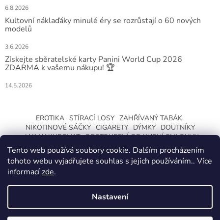
6.8.2026
Kultovní náklaďáky minulé éry se rozrůstají o 60 nových
modelů
3.6.2026
Získejte sběratelské karty Panini World Cup 2026
ZDARMA k vašemu nákupu! 🏆
14.5.2026
EROTIKA
STÍRACÍ LOSY
ZAHŘÍVANÝ TABÁK
NIKOTINOVÉ SÁČKY
CIGARETY
DÝMKY
DOUTNÍKY
JAK NAKUPOVAT
ODSTOUPENÍ OD KUPNÍ SMLOUVY
Tento web používá soubory cookie. Dalším procházením
tohoto webu vyjadřujete souhlas s jejich používáním.. Více
informací
zde
.
Nastavení
Vytvořil Shoptet
ZMĚNA OTEVÍRACÍ DOBY O LETNÍCH