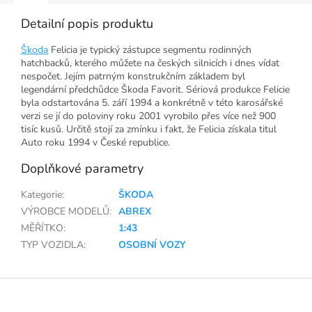
Detailní popis produktu
Škoda
Felicia je typický zástupce segmentu rodinných
hatchbacků, kterého můžete na českých silnicích i dnes vídat
nespočet. Jejím patrným konstrukčním základem byl
legendární předchůdce Škoda Favorit. Sériová produkce Felicie
byla odstartována 5. září 1994 a konkrétně v této karosářské
verzi se jí do poloviny roku 2001 vyrobilo přes více než 900
tisíc kusů. Určitě stojí za zmínku i fakt, že Felicia získala titul
Auto roku 1994 v České republice.
Doplňkové parametry
Kategorie
:
ŠKODA
VÝROBCE MODELŮ
:
ABREX
MĚŘÍTKO
:
1:43
TYP VOZIDLA
:
OSOBNÍ VOZY
Z
á