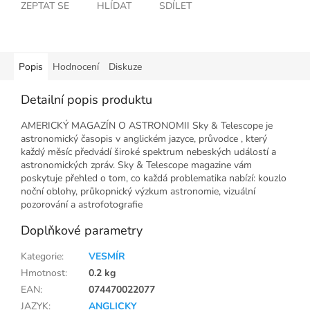
ZEPTAT SE
HLÍDAT
SDÍLET
Popis
Hodnocení
Diskuze
Detailní popis produktu
AMERICKÝ MAGAZÍN O ASTRONOMII Sky & Telescope je
astronomický časopis v anglickém jazyce, průvodce , který
každý měsíc předvádí široké spektrum nebeských událostí a
astronomických zpráv. Sky & Telescope magazine vám
poskytuje přehled o tom, co každá problematika nabízí: kouzlo
noční oblohy, průkopnický výzkum astronomie, vizuální
pozorování a astrofotografie
Doplňkové parametry
Kategorie
:
VESMÍR
Hmotnost
:
0.2 kg
EAN
:
074470022077
JAZYK
:
ANGLICKY