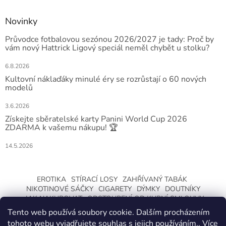
Novinky
Průvodce fotbalovou sezónou 2026/2027 je tady: Proč by
vám nový Hattrick Ligový speciál neměl chybět u stolku?
6.8.2026
Kultovní náklaďáky minulé éry se rozrůstají o 60 nových
modelů
3.6.2026
Získejte sběratelské karty Panini World Cup 2026
ZDARMA k vašemu nákupu! 🏆
14.5.2026
EROTIKA
STÍRACÍ LOSY
ZAHŘÍVANÝ TABÁK
NIKOTINOVÉ SÁČKY
CIGARETY
DÝMKY
DOUTNÍKY
JAK NAKUPOVAT
ODSTOUPENÍ OD KUPNÍ SMLOUVY
Tento web používá soubory cookie. Dalším procházením
tohoto webu vyjadřujete souhlas s jejich používáním.. Více