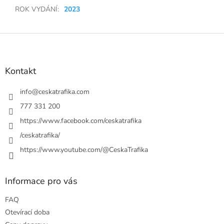
ROK VYDÁNÍ
:
2023
Z
á
p
a
Kontakt
t
í
info
@
ceskatrafika.com
777 331 200
https://www.facebook.com/ceskatrafika
/ceskatrafika/
https://www.youtube.com/@CeskaTrafika
Informace pro vás
FAQ
Otevírací doba