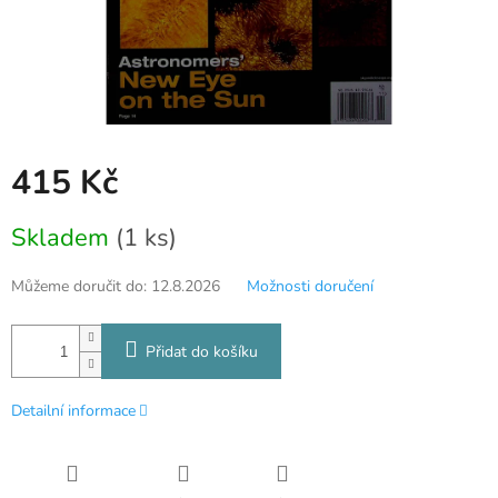
415 Kč
Měrná
Skladem
(1 ks)
cena:
Můžeme doručit do:
12.8.2026
Možnosti doručení
Přidat do košíku
Detailní informace