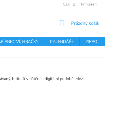
OBCHODNÍ PODMÍNKY
PODMÍNKY OCHRANY OSOBNÍCH ÚDA
CZK
Přihlášení
NÁKUPNÍ
Prázdný košík
KOŠÍK
APÍRNICTVÍ, HRAČKY
KALENDÁŘE
ZIPPO
Obchodní 
aných titulů v tištěné i digitální podobě. Mezi