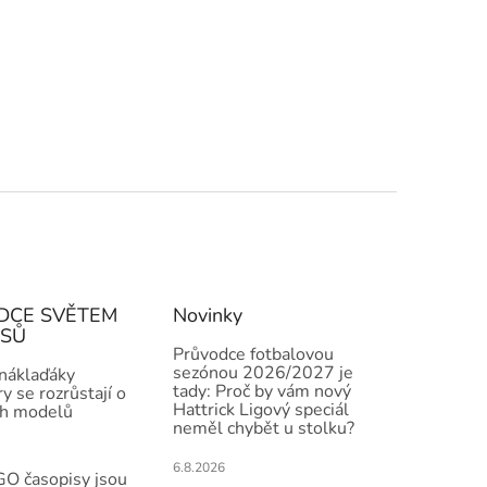
DCE SVĚTEM
Novinky
ISŮ
Průvodce fotbalovou
sezónou 2026/2027 je
 náklaďáky
tady: Proč by vám nový
y se rozrůstají o
Hattrick Ligový speciál
h modelů
neměl chybět u stolku?
6.8.2026
O časopisy jsou