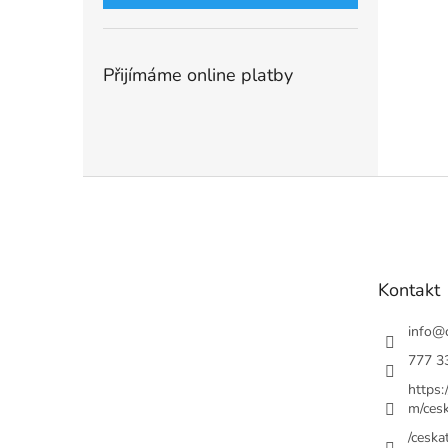
Přijímáme online platby
Z
á
p
a
t
Kontakt
í
info
@
777 3
https
m/cesk
/ceskat