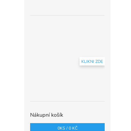
KLIKNI ZDE
Nákupní košík
0
KS /
0 KČ