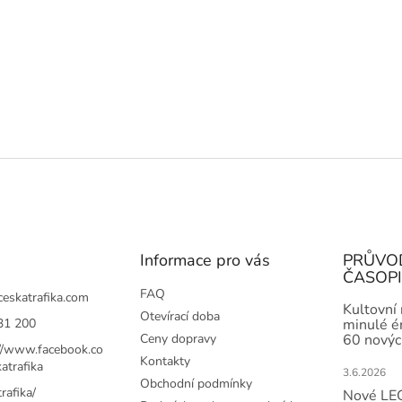
Informace pro vás
PRŮVO
ČASOP
FAQ
ceskatrafika.com
Kultovní
Otevírací doba
31 200
minulé ér
Ceny dopravy
60 novýc
://www.facebook.co
Kontakty
atrafika
3.6.2026
Obchodní podmínky
rafika/
Nové LEG