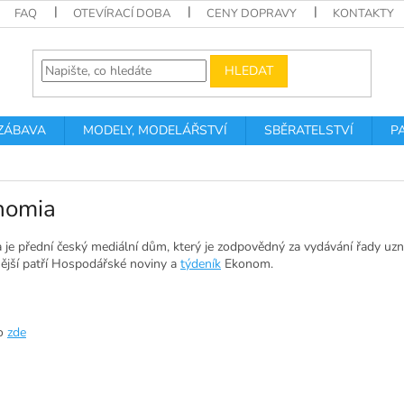
FAQ
OTEVÍRACÍ DOBA
CENY DOPRAVY
KONTAKTY
HLEDAT
 ZÁBAVA
MODELY, MODELÁŘSTVÍ
SBĚRATELSTVÍ
P
nomia
je přední český mediální dům, který je zodpovědný za vydávání řady uznáv
ější patří Hospodářské noviny a
týdeník
Ekonom.
fo
zde