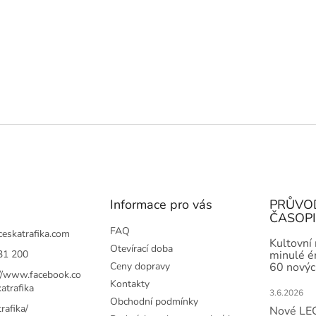
Informace pro vás
PRŮVO
ČASOP
FAQ
ceskatrafika.com
Kultovní
Otevírací doba
31 200
minulé ér
Ceny dopravy
60 novýc
://www.facebook.co
Kontakty
atrafika
3.6.2026
Obchodní podmínky
rafika/
Nové LEG