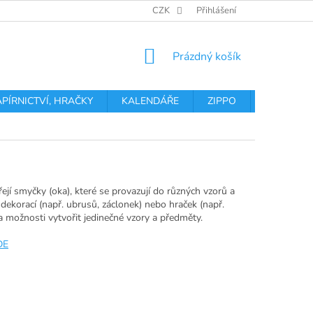
OBCHODNÍ PODMÍNKY
PODMÍNKY OCHRANY OSOBNÍCH ÚDA
CZK
Přihlášení
NÁKUPNÍ
Prázdný košík
KOŠÍK
APÍRNICTVÍ, HRAČKY
KALENDÁŘE
ZIPPO
Obchodní 
řejí smyčky (oka), které se provazují do různých vzorů a
h dekorací (např. ubrusů, záclonek) nebo hraček (např.
 a možnosti vytvořit jedinečné vzory a předměty.
DE