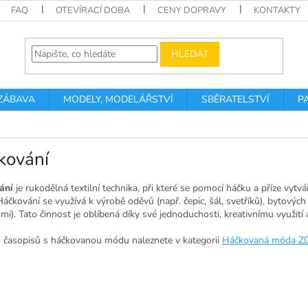
FAQ
OTEVÍRACÍ DOBA
CENY DOPRAVY
KONTAKTY
HLEDAT
 ZÁBAVA
MODELY, MODELÁŘSTVÍ
SBĚRATELSTVÍ
P
kování
ání
je r
ukodělná textilní technika, při které se pomocí háčku a příze vytvá
. Háčkování se využívá k výrobě oděvů (např. čepic, šál, svetříků), bytovýc
i). Tato činnost je oblíbená díky své jednoduchosti, kreativnímu využití
 časopisů s háčkovanou módu naleznete v kategorii
Háčkovaná móda Z