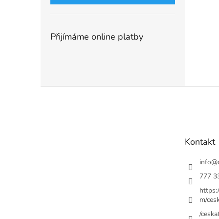
Přijímáme online platby
Z
á
p
a
t
Kontakt
í
info
@
777 3
https
m/cesk
/ceskat