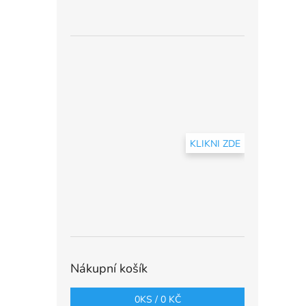
KLIKNI ZDE
Nákupní košík
0
KS /
0 KČ