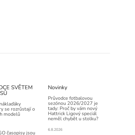
DCE SVĚTEM
Novinky
ISŮ
Průvodce fotbalovou
sezónou 2026/2027 je
 náklaďáky
tady: Proč by vám nový
y se rozrůstají o
Hattrick Ligový speciál
h modelů
neměl chybět u stolku?
6.8.2026
O časopisy jsou