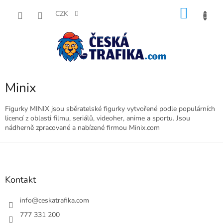
Přejít
NÁKU
na
CZK
obsah
KOŠÍK
Minix
Figurky MINIX jsou sběratelské figurky vytvořené podle populárních
licencí z oblasti filmu, seriálů, videoher, anime a sportu. Jsou
nádherně zpracované a nabízené firmou Minix.com
Z
á
p
a
Kontakt
t
í
info
@
ceskatrafika.com
777 331 200