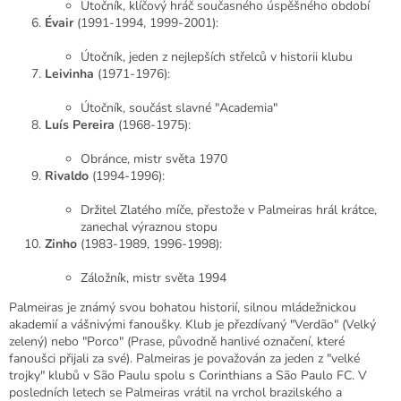
Útočník, klíčový hráč současného úspěšného období
Évair
(1991-1994, 1999-2001):
Útočník, jeden z nejlepších střelců v historii klubu
Leivinha
(1971-1976):
Útočník, součást slavné "Academia"
Luís Pereira
(1968-1975):
Obránce, mistr světa 1970
Rivaldo
(1994-1996):
Držitel Zlatého míče, přestože v Palmeiras hrál krátce,
zanechal výraznou stopu
Zinho
(1983-1989, 1996-1998):
Záložník, mistr světa 1994
Palmeiras je známý svou bohatou historií, silnou mládežnickou
akademií a vášnivými fanoušky. Klub je přezdívaný "Verdão" (Velký
zelený) nebo "Porco" (Prase, původně hanlivé označení, které
fanoušci přijali za své). Palmeiras je považován za jeden z "velké
trojky" klubů v São Paulu spolu s Corinthians a São Paulo FC. V
posledních letech se Palmeiras vrátil na vrchol brazilského a