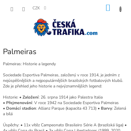
Přejít
NÁKU
na
CZK
obsah
KOŠÍK
Palmeiras
Palmeiras: Historie a legendy
Sociedade Esportiva Palmeiras, založený v roce 1914, je jedním z
nejúspěšnějších a nejpopulárnějších brazilských fotbalových klubů.
Zde je přehled jeho historie a nejvýznamnějších legend:
Historie: •
Založení
: 26. srpna 1914 jako Palestra Italia
•
Přejmenování
: V roce 1942 na Sociedade Esportiva Palmeiras
•
Domácí stadion
: Allianz Parque (kapacita 43 713) •
Barvy
: Zelená
a bílá
Úspěchy: • 11x vítěz Campeonato Brasileiro Série A (brazilská liga) •
4x vítěz Copa do Brasil • 3x vítěz Copa Libertadores (1999, 2020,