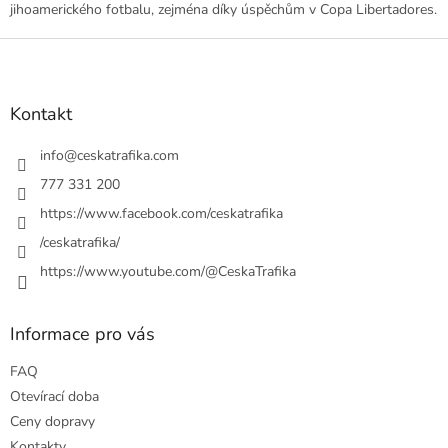
jihoamerického fotbalu, zejména díky úspěchům v Copa Libertadores.
Z
á
p
a
Kontakt
t
í
info
@
ceskatrafika.com
777 331 200
https://www.facebook.com/ceskatrafika
/ceskatrafika/
https://www.youtube.com/@CeskaTrafika
Informace pro vás
FAQ
Otevírací doba
Ceny dopravy
Kontakty