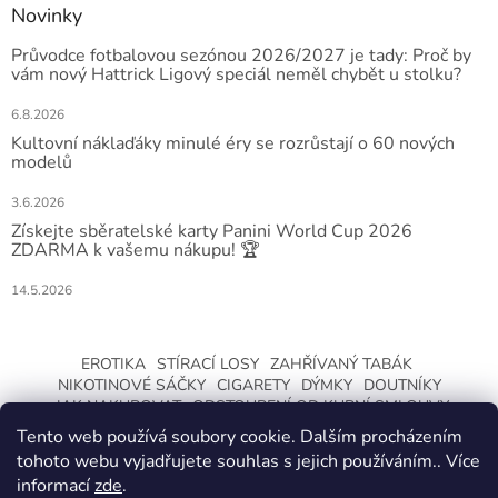
Novinky
Průvodce fotbalovou sezónou 2026/2027 je tady: Proč by
vám nový Hattrick Ligový speciál neměl chybět u stolku?
6.8.2026
Kultovní náklaďáky minulé éry se rozrůstají o 60 nových
modelů
3.6.2026
Získejte sběratelské karty Panini World Cup 2026
ZDARMA k vašemu nákupu! 🏆
14.5.2026
EROTIKA
STÍRACÍ LOSY
ZAHŘÍVANÝ TABÁK
NIKOTINOVÉ SÁČKY
CIGARETY
DÝMKY
DOUTNÍKY
JAK NAKUPOVAT
ODSTOUPENÍ OD KUPNÍ SMLOUVY
Tento web používá soubory cookie. Dalším procházením
tohoto webu vyjadřujete souhlas s jejich používáním.. Více
informací
zde
.