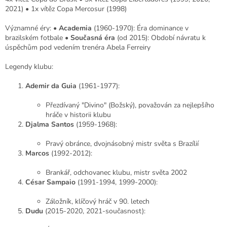
2021) • 1x vítěz Copa Mercosur (1998)
Významné éry: •
Academia
(1960-1970): Éra dominance v
brazilském fotbale •
Současná éra
(od 2015): Období návratu k
úspěchům pod vedením trenéra Abela Ferreiry
Legendy klubu:
Ademir da Guia
(1961-1977):
Přezdívaný "Divino" (Božský), považován za nejlepšího
hráče v historii klubu
Djalma Santos
(1959-1968):
Pravý obránce, dvojnásobný mistr světa s Brazílií
Marcos
(1992-2012):
Brankář, odchovanec klubu, mistr světa 2002
César Sampaio
(1991-1994, 1999-2000):
Záložník, klíčový hráč v 90. letech
Dudu
(2015-2020, 2021-současnost):