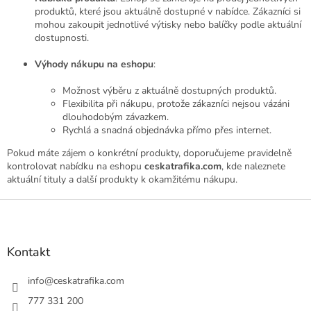
produktů, které jsou aktuálně dostupné v nabídce. Zákazníci si
mohou zakoupit jednotlivé výtisky nebo balíčky podle aktuální
dostupnosti.
Výhody nákupu na eshopu
:
Možnost výběru z aktuálně dostupných produktů.
Flexibilita při nákupu, protože zákazníci nejsou vázáni
dlouhodobým závazkem.
Rychlá a snadná objednávka přímo přes internet.
Pokud máte zájem o konkrétní produkty, doporučujeme pravidelně
kontrolovat nabídku na eshopu
ceskatrafika.com
, kde naleznete
aktuální tituly a další produkty k okamžitému nákupu.
Z
á
p
a
Kontakt
t
í
info
@
ceskatrafika.com
777 331 200