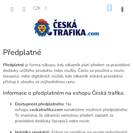
Přejít
NÁKU
na
CZK
obsah
KOŠÍK
Předplatné
Předplatné
je forma nákupu, kdy zákazník platí předem za pravidelné
dodávky určitého produktu nebo služby. Často se používá u novin,
časopisů, nebo digitálních služeb, kde zákazník získává pravidelný
přístup k obsahu za zvýhodněnou cenu.
Informace o předplatném na eshopu Česká trafika:
Dostupnost předplatného
: Na
eshopu
ceskatrafika.com
nenabízíme možnost předplatného.
To znamená, že zákazníci nemohou předem zaplatit za
pravidelné dodávky časopisů nebo novin.
Nabídka produktů
: Eshop se zaměřuje na prodej jednotlivých