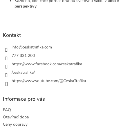
Každého, kdo chce poznat druhou světovou válku z
lidské
perspektivy
Z
á
p
a
Kontakt
t
í
info
@
ceskatrafika.com
777 331 200
https://www.facebook.com/ceskatrafika
/ceskatrafika/
https://www.youtube.com/@CeskaTrafika
Informace pro vás
FAQ
Otevírací doba
Ceny dopravy