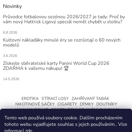
Novinky
Průvodce fotbalovou sezónou 2026/2027 je tady: Proč by
vám nový Hattrick Ligový speciál neměl chybět u stolku?
6.8.2026
Kultovní náklaďáky minulé éry se rozrůstají o 60 nových
modelů
3.6.2026
Získejte sběratelské karty Panini World Cup 2026
ZDARMA k vašemu nákupu! 🏆
14.5.2026
EROTIKA
STÍRACÍ LOSY
ZAHŘÍVANÝ TABÁK
NIKOTINOVÉ SÁČKY
CIGARETY
DÝMKY
DOUTNÍKY
JAK NAKUPOVAT
ODSTOUPENÍ OD KUPNÍ SMLOUVY
Tento web používá soubory cookie. Dalším procházením
tohoto webu vyjadřujete souhlas s jejich používáním.. Více
informací
zde
.