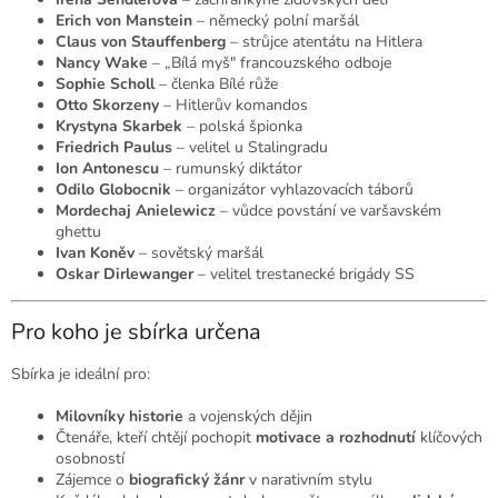
Erich von Manstein
– německý polní maršál
Claus von Stauffenberg
– strůjce atentátu na Hitlera
Nancy Wake
– „Bílá myš" francouzského odboje
Sophie Scholl
– členka Bílé růže
Otto Skorzeny
– Hitlerův komandos
Krystyna Skarbek
– polská špionka
Friedrich Paulus
– velitel u Stalingradu
Ion Antonescu
– rumunský diktátor
Odilo Globocnik
– organizátor vyhlazovacích táborů
Mordechaj Anielewicz
– vůdce povstání ve varšavském
ghettu
Ivan Koněv
– sovětský maršál
Oskar Dirlewanger
– velitel trestanecké brigády SS
Pro koho je sbírka určena
Sbírka je ideální pro:
Milovníky historie
a vojenských dějin
Čtenáře, kteří chtějí pochopit
motivace a rozhodnutí
klíčových
osobností
Zájemce o
biografický žánr
v narativním stylu