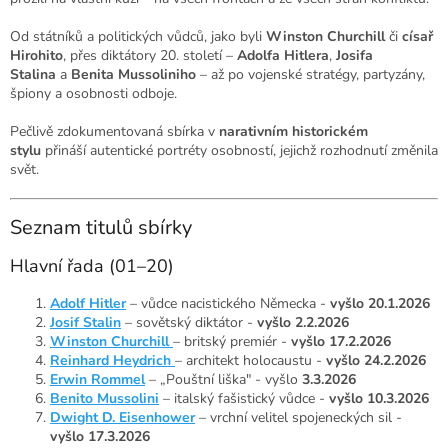
Od státníků a politických vůdců, jako byli
Winston Churchill
či
císař
Hirohito
, přes diktátory 20. století –
Adolfa Hitlera
,
Josifa
Stalina
a
Benita Mussoliniho
– až po vojenské stratégy, partyzány,
špiony a osobnosti odboje.
Pečlivě zdokumentovaná sbírka v
narativním historickém
stylu
přináší autentické portréty osobností, jejichž rozhodnutí změnila
svět.
Seznam titulů sbírky
Hlavní řada (01–20)
Adolf Hitler
– vůdce nacistického Německa -
vyšlo 20.1.2026
Josif Stalin
– sovětský diktátor -
vyšlo 2.2.2026
Winston Churchill
– britský premiér -
vyšlo 17.2.2026
Reinhard Heydrich
– architekt holocaustu -
vyšlo 24.2.2026
Erwin Rommel
– „Pouštní liška" - vyšlo
3.3.2026
Benito Mussolini
– italský fašistický vůdce -
vyšlo 10.3.2026
Dwight D. Eisenhower
– vrchní velitel spojeneckých sil -
vyšlo 17.3.2026