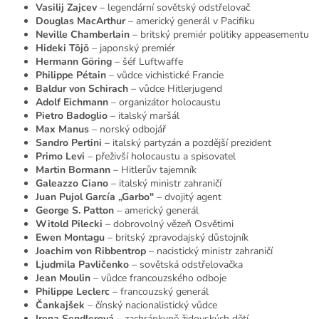
Vasilij Zajcev
– legendární sovětský odstřelovač
Douglas MacArthur
– americký generál v Pacifiku
Neville Chamberlain
– britský premiér politiky appeasementu
Hideki Tōjō
– japonský premiér
Hermann Göring
– šéf Luftwaffe
Philippe Pétain
– vůdce vichistické Francie
Baldur von Schirach
– vůdce Hitlerjugend
Adolf Eichmann
– organizátor holocaustu
Pietro Badoglio
– italský maršál
Max Manus
– norský odbojář
Sandro Pertini
– italský partyzán a pozdější prezident
Primo Levi
– přeživší holocaustu a spisovatel
Martin Bormann
– Hitlerův tajemník
Galeazzo Ciano
– italský ministr zahraničí
Juan Pujol García „Garbo"
– dvojitý agent
George S. Patton
– americký generál
Witold Pilecki
– dobrovolný vězeň Osvětimi
Ewen Montagu
– britský zpravodajský důstojník
Joachim von Ribbentrop
– nacistický ministr zahraničí
Ljudmila Pavličenko
– sovětská odstřelovačka
Jean Moulin
– vůdce francouzského odboje
Philippe Leclerc
– francouzský generál
Čankajšek
– čínský nacionalistický vůdce
Irena Sendlerová
– zachránkyně židovských dětí