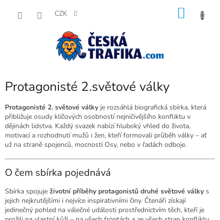
Přejít
NÁKU
na
CZK
obsah
KOŠÍK
Protagonisté 2.světové války
Protagonisté 2. světové války
je rozsáhlá biografická sbírka, která
přibližuje osudy klíčových osobností nejničivějšího konfliktu v
dějinách lidstva. Každý svazek nabízí hluboký vhled do života,
motivací a rozhodnutí mužů i žen, kteří formovali průběh války – ať
už na straně spojenců, mocností Osy, nebo v řadách odboje.
O čem sbírka pojednává
Sbírka spojuje
životní příběhy protagonistů druhé světové války
s
jejich nejkrutějšími i nejvíce inspirativními činy. Čtenáři získají
jedinečný pohled na válečné události prostřednictvím těch, kteří je
prožili na vlastní kůži – na všech frontách a ze všech stran konfliktu.