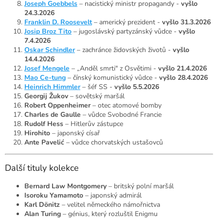
Joseph Goebbels
– nacistický ministr propagandy -
vyšlo
24.3.2026
Franklin D. Roosevelt
– americký prezident -
vyšlo 31.3.2026
Josip Broz Tito
– jugoslávský partyzánský vůdce -
vyšlo
7.4.2026
Oskar Schindler
– zachránce židovských životů -
vyšlo
14.4.2026
Josef Mengele
– „Anděl smrti" z Osvětimi -
vyšlo 21.4.2026
Mao Ce-tung
– čínský komunistický vůdce -
vyšlo 28.4.2026
Heinrich Himmler
– šéf SS -
vyšlo 5.5.2026
Georgij Žukov
– sovětský maršál
Robert Oppenheimer
– otec atomové bomby
Charles de Gaulle
– vůdce Svobodné Francie
Rudolf Hess
– Hitlerův zástupce
Hirohito
– japonský císař
Ante Pavelić
– vůdce chorvatských ustašovců
Další tituly kolekce
Bernard Law Montgomery
– britský polní maršál
Isoroku Yamamoto
– japonský admirál
Karl Dönitz
– velitel německého námořnictva
Alan Turing
– génius, který rozluštil Enigmu