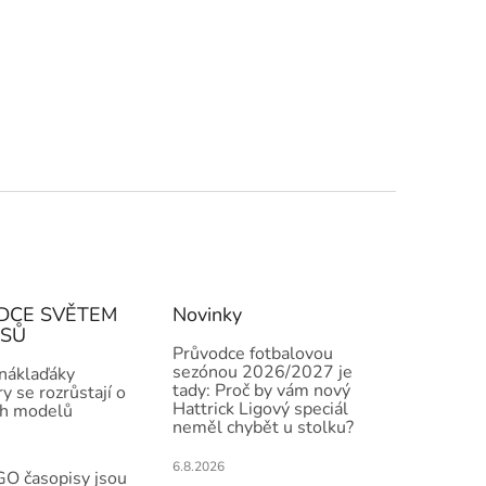
DCE SVĚTEM
Novinky
ISŮ
Průvodce fotbalovou
sezónou 2026/2027 je
 náklaďáky
tady: Proč by vám nový
y se rozrůstají o
Hattrick Ligový speciál
h modelů
neměl chybět u stolku?
6.8.2026
O časopisy jsou