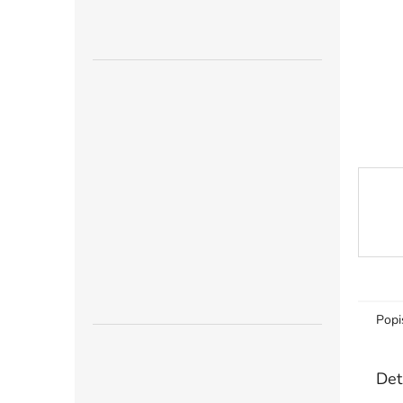
n
e
l
Popi
Det