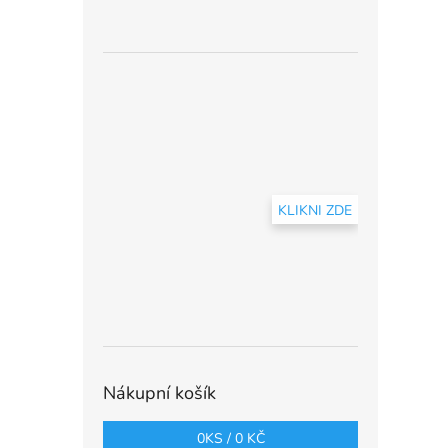
KLIKNI ZDE
Nákupní košík
0
KS /
0 KČ