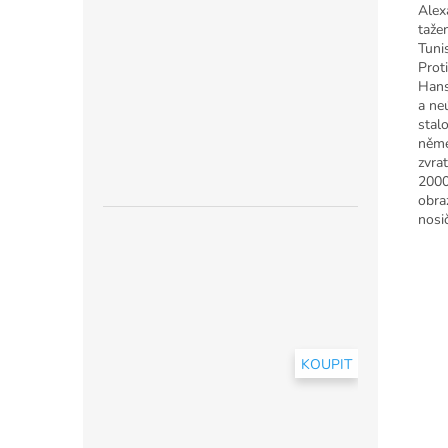
Alex
taže
Tuni
Prot
Hans
a ne
stal
něme
zvrat
2000
obra
nosi
KOUPIT