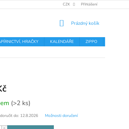
OBCHODNÍ PODMÍNKY
PODMÍNKY OCHRANY OSOBNÍCH ÚDA
CZK
Přihlášení
NÁKUPNÍ
Prázdný košík
KOŠÍK
APÍRNICTVÍ, HRAČKY
KALENDÁŘE
ZIPPO
Obchodní 
Kč
dem
(>2 ks)
oručit do:
12.8.2026
Možnosti doručení