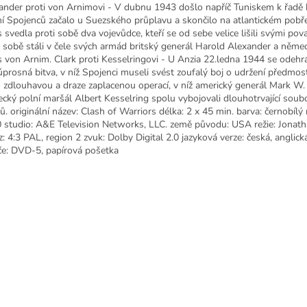
ander proti von Arnimovi - V dubnu 1943 došlo napříč Tuniskem k řadě b
ní Spojenců začalo u Suezského průplavu a skončilo na atlantickém pobřež
s svedla proti sobě dva vojevůdce, kteří se od sebe velice lišili svými pov
i sobě stáli v čele svých armád britský generál Harold Alexander a něme
 von Arnim. Clark proti Kesselringovi - U Anzia 22.ledna 1944 se odehr
úprosná bitva, v níž Spojenci museli svést zoufalý boj o udržení předmost
o zdlouhavou a draze zaplacenou operací, v níž americký generál Mark W. 
cký polní maršál Albert Kesselring spolu vybojovali dlouhotrvající soub
ů. originální název: Clash of Warriors délka: 2 x 45 min. barva: černobílý
 studio: A&E Television Networks, LLC. země původu: USA režie: Jonath
z: 4:3 PAL, region 2 zvuk: Dolby Digital 2.0 jazyková verze: česká, anglick
če: DVD-5, papírová pošetka