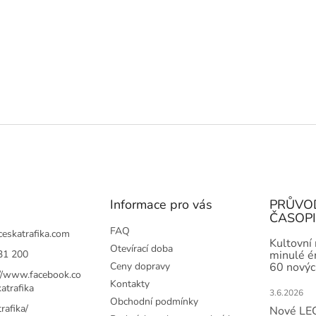
Informace pro vás
PRŮVO
ČASOP
FAQ
ceskatrafika.com
Kultovní
Otevírací doba
31 200
minulé ér
Ceny dopravy
60 novýc
://www.facebook.co
Kontakty
atrafika
3.6.2026
Obchodní podmínky
rafika/
Nové LEG