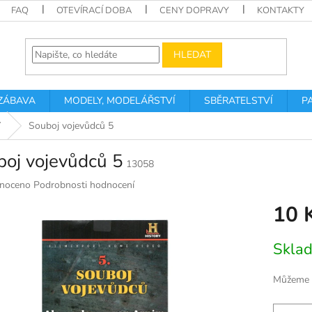
FAQ
OTEVÍRACÍ DOBA
CENY DOPRAVY
KONTAKTY
HLEDAT
 ZÁBAVA
MODELY, MODELÁŘSTVÍ
SBĚRATELSTVÍ
P
Y
Souboj vojevůdců 5
boj vojevůdců 5
13058
né
noceno
Podrobnosti hodnocení
ní
10 
u
Měrná
Skla
cena:
k.
Můžeme d