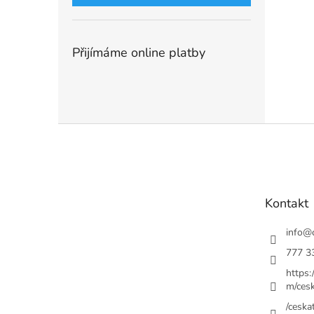
Přijímáme online platby
Z
á
p
a
t
Kontakt
í
info
@
777 3
https
m/cesk
/ceskat