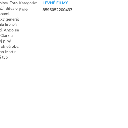
itev. Toto
Kategorie
:
LEVNÉ FILMY
í. Bitva o
EAN
:
8595052200437
ahami.
cký generál
ála krvavá
í. Anzio se
Clark a
oj plný
 rok výroby:
an Martin
á typ