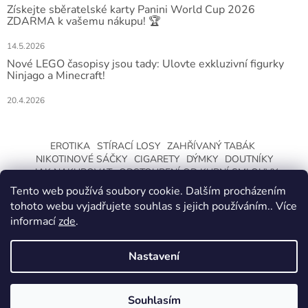
Získejte sběratelské karty Panini World Cup 2026
ZDARMA k vašemu nákupu! 🏆
14.5.2026
Nové LEGO časopisy jsou tady: Ulovte exkluzivní figurky
Ninjago a Minecraft!
20.4.2026
EROTIKA
STÍRACÍ LOSY
ZAHŘÍVANÝ TABÁK
NIKOTINOVÉ SÁČKY
CIGARETY
DÝMKY
DOUTNÍKY
JAK NAKUPOVAT
ODSTOUPENÍ OD KUPNÍ SMLOUVY
Tento web používá soubory cookie. Dalším procházením
tohoto webu vyjadřujete souhlas s jejich používáním.. Více
informací
zde
.
Nastavení
Vytvořil Shoptet
ZMĚNA OTEVÍRACÍ DOBY O LETNÍCH
PRÁZDNINÁCH. KLIKNETE A DOZVÍTE SE
Souhlasím
Copyright 2026
CeskaTrafika.com
. Všechna práva vyhrazena.
VÍCE.