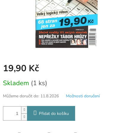
19,90 Kč
Měrná
Skladem
(1 ks)
cena:
Můžeme doručit do:
11.8.2026
Možnosti doručení
Přidat do košíku