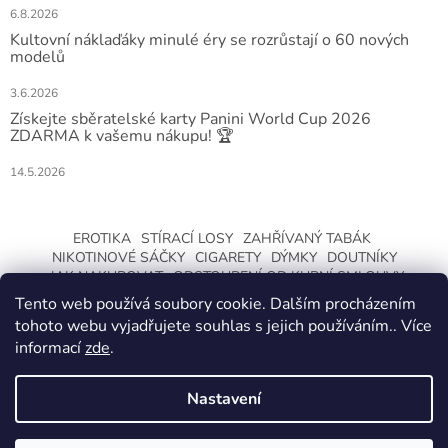
6.8.2026
Kultovní náklaďáky minulé éry se rozrůstají o 60 nových
modelů
3.6.2026
Získejte sběratelské karty Panini World Cup 2026
ZDARMA k vašemu nákupu! 🏆
14.5.2026
EROTIKA
STÍRACÍ LOSY
ZAHŘÍVANÝ TABÁK
NIKOTINOVÉ SÁČKY
CIGARETY
DÝMKY
DOUTNÍKY
JAK NAKUPOVAT
ODSTOUPENÍ OD KUPNÍ SMLOUVY
Tento web používá soubory cookie. Dalším procházením
tohoto webu vyjadřujete souhlas s jejich používáním.. Více
informací
zde
.
Nastavení
Vytvořil Shoptet
ZMĚNA OTEVÍRACÍ DOBY O LETNÍCH