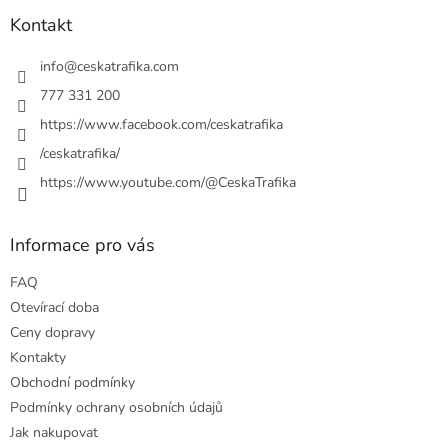
p
a
Kontakt
t
í
info
@
ceskatrafika.com
777 331 200
https://www.facebook.com/ceskatrafika
/ceskatrafika/
https://www.youtube.com/@CeskaTrafika
Informace pro vás
FAQ
Otevírací doba
Ceny dopravy
Kontakty
Obchodní podmínky
Podmínky ochrany osobních údajů
Jak nakupovat