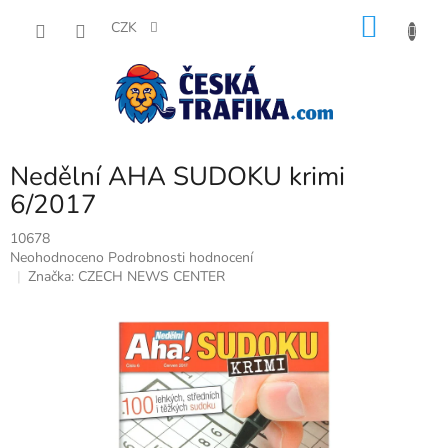
Přejít
NÁKU
na
CZK
obsah
KOŠÍK
Nedělní AHA SUDOKU krimi
6/2017
10678
Průměrné
Neohodnoceno
Podrobnosti hodnocení
hodnocení
Značka:
CZECH NEWS CENTER
produktu
je
0,0
z
5
hvězdiček.