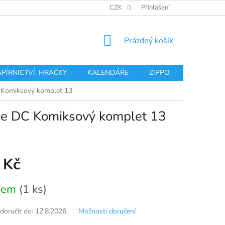
OBCHODNÍ PODMÍNKY
PODMÍNKY OCHRANY OSOBNÍCH ÚDA
CZK
Přihlášení
NÁKUPNÍ
Prázdný košík
KOŠÍK
APÍRNICTVÍ, HRAČKY
KALENDÁŘE
ZIPPO
Obchodní 
C Komiksový komplet 13
ce DC Komiksový komplet 13
 Kč
dem
(1 ks)
oručit do:
12.8.2026
Možnosti doručení