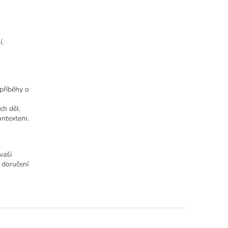
í.
 příběhy o
ch děl.
kontextem.
vaší
 doručení