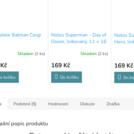
obile Batman Corgi
Notes Superman – Day of
Notes S
Doom, linkovaný, 11 × 16
Hero, lin
cm
cm
Skladem
(1 ks)
Skladem
(2 ks)
 Kč
169 Kč
169 Kč
o košíku
Do košíku
Do ko
s
Podobné (5)
Hodnocení
Diskuze
Značka
ailní popis produktu