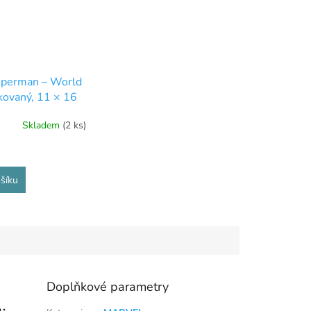
uperman – World
kovaný, 11 × 16
Skladem
(2 ks)
šíku
Doplňkové parametry