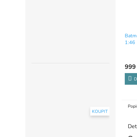
Batm
1:46
999
D
Popi
KOUPIT
Det