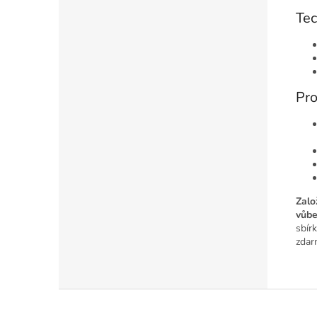
Tec
Pro
Zalo
vůbe
sbírk
zdar
Z
á