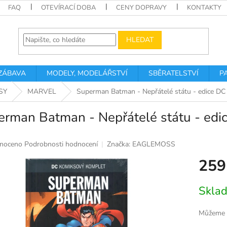
FAQ
OTEVÍRACÍ DOBA
CENY DOPRAVY
KONTAKTY
HLEDAT
 ZÁBAVA
MODELY, MODELÁŘSTVÍ
SBĚRATELSTVÍ
P
SY
MARVEL
Superman Batman - Nepřátelé státu - edice D
erman Batman - Nepřátelé státu - edi
né
noceno
Podrobnosti hodnocení
Značka:
EAGLEMOSS
ní
259
u
Měrná
Skla
cena:
k.
Můžeme d