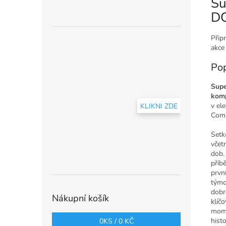
Su
DC
Přip
akce 
Pop
Supe
kom
v el
KLIKNI ZDE
Comi
Setk
včet
dob.
příb
prvn
týmo
dobr
Nákupní košík
klíč
mom
histo
0
KS /
0 KČ