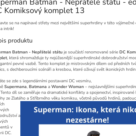
perman Batman - Nepřátelé státu - ed
 Komiksový komplet 13
ravte se na napínavé střety mezi největšími superhrdiny v této výjimečné 
a intrik!
is produktu
rman Batman - Nepřátelé státu
je součástí renomované série
DC Kom
plet
, která shromažďuje ty nejúžasnější superhrdinské dobrodružství mo
egantní pevné vazbě. Tento komplet je mistrovským dílem od předních t
cs, s dechberoucími scénáři a kresbou, které oživují svět ikonických hrdin
áte se zde s legendárními postavami DC vesmíru,
ně
Supermana
,
Batmana
a
Wonder Woman
– nejslavnějšími superhrdi
 Tento díl se zaměřuje na dramatické konflikty a spojenectví, inspirované 
ěhy ze Zlatého a Stříbrného věku komiksu, včetně původů hrdinů, padouc
ích
vých
odružství a
ových
entů v
rii DC.