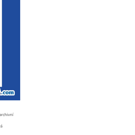
archivní
vá