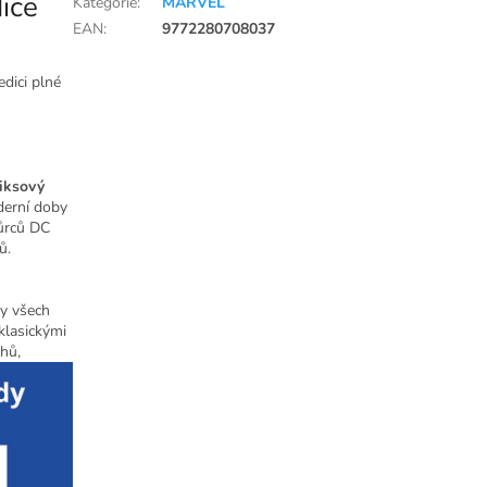
ice
Kategorie
:
MARVEL
EAN
:
9772280708037
edici plné
iksový
derní doby
vůrců DC
ů.
ny všech
klasickými
hů,