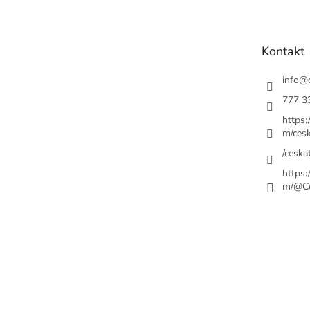
p
a
t
Kontakt
í
info
@
777 3
https
m/cesk
/ceskat
https
m/@Ce