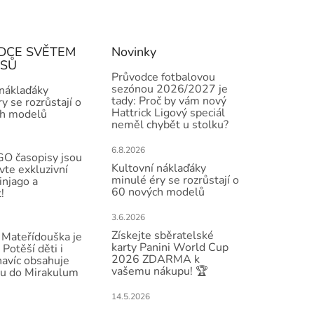
DCE SVĚTEM
Novinky
ISŮ
Průvodce fotbalovou
sezónou 2026/2027 je
 náklaďáky
tady: Proč by vám nový
y se rozrůstají o
Hattrick Ligový speciál
h modelů
neměl chybět u stolku?
6.8.2026
O časopisy jsou
Kultovní náklaďáky
vte exkluzivní
minulé éry se rozrůstají o
injago a
60 nových modelů
!
3.6.2026
Získejte sběratelské
Mateřídouška je
karty Panini World Cup
 Potěší děti i
2026 ZDARMA k
navíc obsahuje
vašemu nákupu! 🏆
u do Mirakulum
14.5.2026