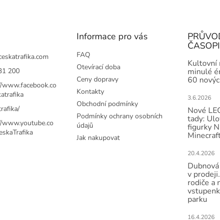
Informace pro vás
PRŮVO
ČASOP
FAQ
ceskatrafika.com
Kultovní
Otevírací doba
31 200
minulé ér
Ceny dopravy
60 novýc
://www.facebook.co
Kontakty
atrafika
3.6.2026
Obchodní podmínky
rafika/
Nové LEG
Podmínky ochrany osobních
tady: Ulo
://www.youtube.co
údajů
figurky N
skaTrafika
Minecraft
Jak nakupovat
20.4.2026
Dubnová 
v prodeji.
rodiče a 
vstupenk
parku
16.4.2026