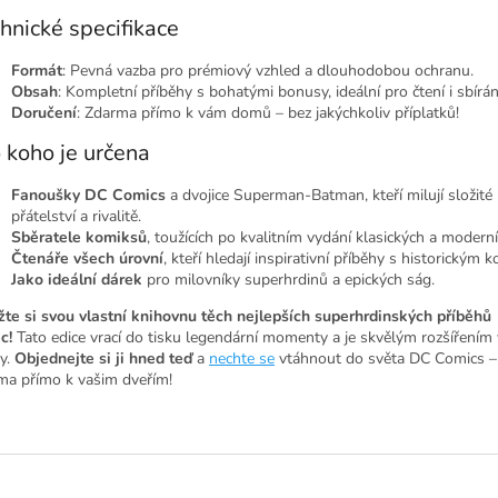
hnické specifikace
Formát
: Pevná vazba pro prémiový vzhled a dlouhodobou ochranu.
Obsah
: Kompletní příběhy s bohatými bonusy, ideální pro čtení i sbírán
Doručení
: Zdarma přímo k vám domů – bez jakýchkoliv příplatků!
 koho je určena
Fanoušky DC Comics
a dvojice Superman-Batman, kteří milují složité
přátelství a rivalitě.
Sběratele komiksů
, toužících po kvalitním vydání klasických a moderní
Čtenáře všech úrovní
, kteří hledají inspirativní příběhy s historickým 
Jako ideální dárek
pro milovníky superhrdinů a epických ság.
žte si svou vlastní knihovnu těch nejlepších superhrdinských příběhů
c!
Tato edice vrací do tisku legendární momenty a je skvělým rozšířením 
y.
Objednejte si ji hned teď
a
nechte se
vtáhnout do světa DC Comics –
ma přímo k vašim dveřím!