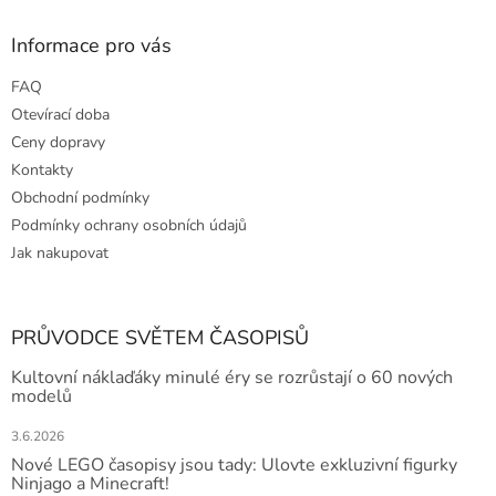
i
s
Informace pro vás
u
FAQ
Otevírací doba
Ceny dopravy
Kontakty
Obchodní podmínky
Podmínky ochrany osobních údajů
Jak nakupovat
PRŮVODCE SVĚTEM ČASOPISŮ
Kultovní náklaďáky minulé éry se rozrůstají o 60 nových
modelů
3.6.2026
Nové LEGO časopisy jsou tady: Ulovte exkluzivní figurky
Ninjago a Minecraft!