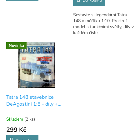
Do košíku
z
5
Sestavte si legendární Tatru
hvězdiček.
148 v měřítku 1:10. Precizní
model s funkčními světly, díly v
každém čísle.
Novinka
Tatra 148 stavebnice
DeAgostini 1:8 - díly +
časopis - číslo 72
Skladem
(2 ks)
299 Kč