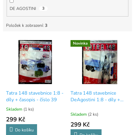
DE AGOSTINI
3
Položek k zobrazení:
3
V
Novinka
ý
p
i
s
p
r
o
d
Tatra 148 stavebnice 1:8 -
Tatra 148 stavebnice
u
díly + časopis - číslo 39
DeAgostini 1:8 - díly +
k
časopis - číslo 71
Skladem
(1 ks)
Průměrné
t
Skladem
(2 ks)
hodnocení
299 Kč
ů
produktu
299 Kč
je
Do košíku
5,0