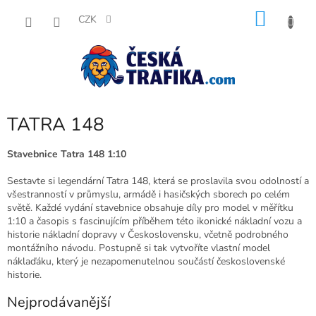
Přejít
NÁKU
na
CZK
obsah
KOŠÍK
TATRA 148
Stavebnice Tatra 148 1:10
Sestavte si legendární Tatra 148, která se proslavila svou odolností a
všestranností v průmyslu, armádě i hasičských sborech po celém
světě. Každé vydání stavebnice obsahuje díly pro model v měřítku
1:10 a časopis s fascinujícím příběhem této ikonické nákladní vozu a
historie nákladní dopravy v Československu, včetně podrobného
montážního návodu. Postupně si tak vytvoříte vlastní model
náklaďáku, který je nezapomenutelnou součástí československé
historie.
Nejprodávanější