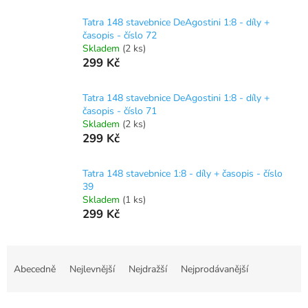
Tatra 148 stavebnice DeAgostini 1:8 - díly +
časopis - číslo 72
Skladem
(2 ks)
299 Kč
Tatra 148 stavebnice DeAgostini 1:8 - díly +
časopis - číslo 71
Skladem
(2 ks)
299 Kč
Tatra 148 stavebnice 1:8 - díly + časopis - číslo
39
Skladem
(1 ks)
299 Kč
Ř
a
Abecedně
Nejlevnější
Nejdražší
Nejprodávanější
z
e