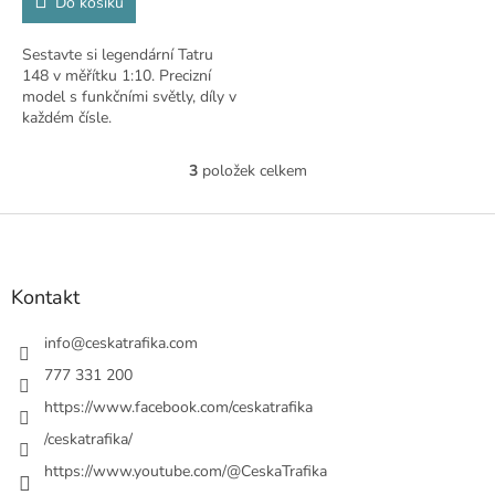
Do košíku
Sestavte si legendární Tatru
148 v měřítku 1:10. Precizní
model s funkčními světly, díly v
každém čísle.
3
položek celkem
O
v
l
Z
á
á
d
p
a
a
Kontakt
c
t
í
í
info
@
ceskatrafika.com
p
r
777 331 200
v
https://www.facebook.com/ceskatrafika
k
y
/ceskatrafika/
v
ý
https://www.youtube.com/@CeskaTrafika
p