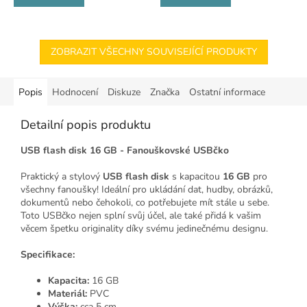
ZOBRAZIT VŠECHNY SOUVISEJÍCÍ PRODUKTY
Popis
Hodnocení
Diskuze
Značka
Ostatní informace
Detailní popis produktu
USB flash disk 16 GB - Fanouškovské USBčko
Praktický a stylový
USB flash disk
s kapacitou
16 GB
pro
všechny fanoušky! Ideální pro ukládání dat, hudby, obrázků,
dokumentů nebo čehokoli, co potřebujete mít stále u sebe.
Toto USBčko nejen splní svůj účel, ale také přidá k vašim
věcem špetku originality díky svému jedinečnému designu.
Specifikace:
Kapacita:
16 GB
Materiál:
PVC
Výška:
cca 5 cm