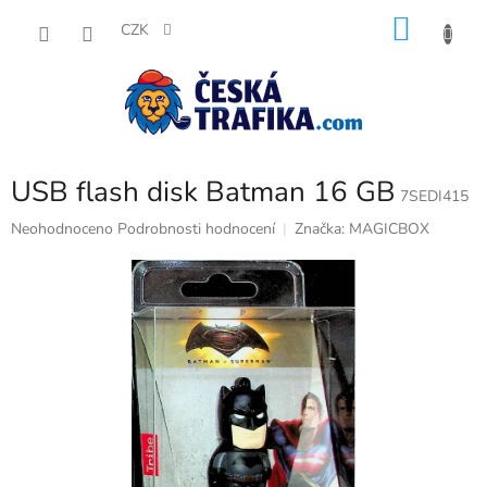
Přejít
NÁKU
na
CZK
obsah
KOŠÍK
USB flash disk Batman 16 GB
7SEDI415
Průměrné
Neohodnoceno
Podrobnosti hodnocení
Značka:
MAGICBOX
hodnocení
produktu
je
0,0
z
5
hvězdiček.