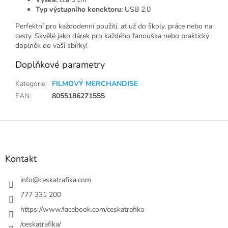
Typ výstupního konektoru:
USB 2.0
Perfektní pro každodenní použití, ať už do školy, práce nebo na
cesty. Skvělé jako dárek pro každého fanouška nebo praktický
doplněk do vaší sbírky!
Doplňkové parametry
Kategorie
:
FILMOVÝ MERCHANDISE
EAN
:
8055186271555
Z
á
p
a
Kontakt
t
í
info
@
ceskatrafika.com
777 331 200
https://www.facebook.com/ceskatrafika
/ceskatrafika/