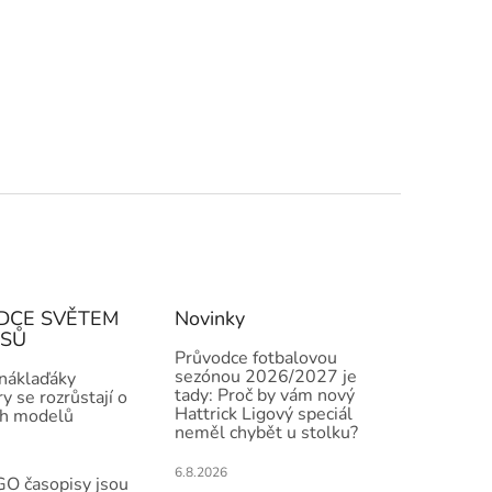
DCE SVĚTEM
Novinky
ISŮ
Průvodce fotbalovou
sezónou 2026/2027 je
 náklaďáky
tady: Proč by vám nový
y se rozrůstají o
Hattrick Ligový speciál
h modelů
neměl chybět u stolku?
6.8.2026
O časopisy jsou