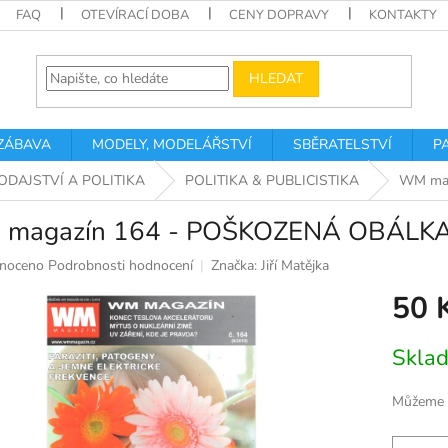
FAQ
OTEVÍRACÍ DOBA
CENY DOPRAVY
KONTAKTY
HLEDAT
 ZÁBAVA
MODELY, MODELÁŘSTVÍ
SBĚRATELSTVÍ
P
ODAJSTVÍ A POLITIKA
POLITIKA & PUBLICISTIKA
WM ma
magazín 164 - POŠKOZENÁ OBÁLK
né
noceno
Podrobnosti hodnocení
Značka:
Jiří Matějka
ní
50 
u
Měrná
Skla
cena:
k.
Můžeme d