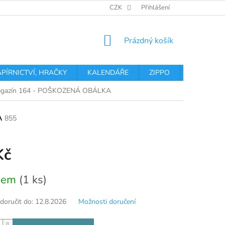
OBCHODNÍ PODMÍNKY
PODMÍNKY OCHRANY OSOBNÍCH ÚDA
CZK
Přihlášení
NÁKUPNÍ
Prázdný košík
KOŠÍK
APÍRNICTVÍ, HRAČKY
KALENDÁŘE
ZIPPO
Obchodní 
gazín 164 - POŠKOZENÁ OBÁLKA
A
855
Kč
dem
(1 ks)
oručit do:
12.8.2026
Možnosti doručení