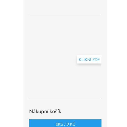
KLIKNI ZDE
Nákupní košík
0
KS /
0 KČ