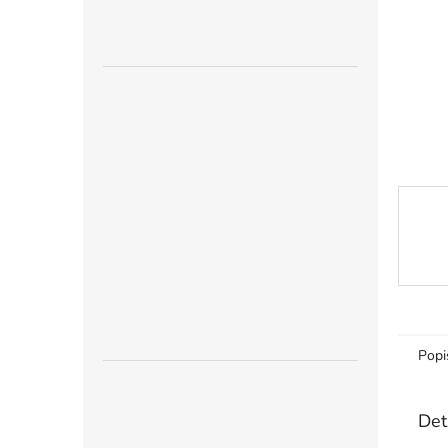
n
e
l
Popi
Det