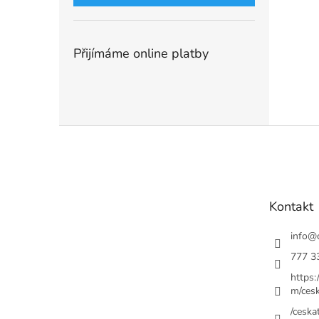
Přijímáme online platby
Z
á
p
a
t
Kontakt
í
info
@
777 3
https
m/cesk
/ceskat