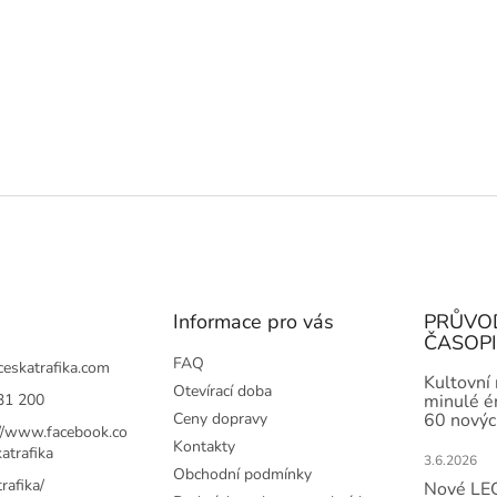
Informace pro vás
PRŮVO
ČASOP
FAQ
ceskatrafika.com
Kultovní
Otevírací doba
31 200
minulé ér
Ceny dopravy
60 novýc
://www.facebook.co
Kontakty
atrafika
3.6.2026
Obchodní podmínky
rafika/
Nové LEG