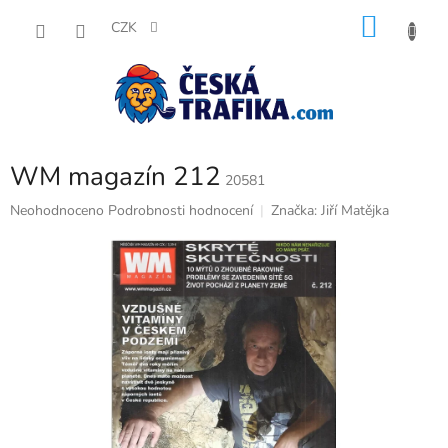
Přejít
NÁKU
na
CZK
obsah
KOŠÍK
WM magazín 212
20581
Průměrné
Neohodnoceno
Podrobnosti hodnocení
Značka:
Jiří Matějka
hodnocení
produktu
je
0,0
z
5
hvězdiček.