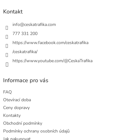
p
a
Kontakt
t
í
info
@
ceskatrafika.com
777 331 200
https://www.facebook.com/ceskatrafika
/ceskatrafika/
https://www.youtube.com/@CeskaTrafika
Informace pro vás
FAQ
Otevírací doba
Ceny dopravy
Kontakty
Obchodní podmínky
Podmínky ochrany osobních údajů
Jak nakupovat