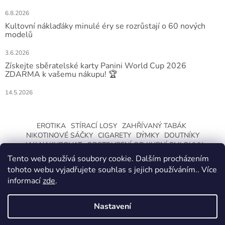
6.8.2026
Kultovní náklaďáky minulé éry se rozrůstají o 60 nových
modelů
3.6.2026
Získejte sběratelské karty Panini World Cup 2026
ZDARMA k vašemu nákupu! 🏆
14.5.2026
EROTIKA
STÍRACÍ LOSY
ZAHŘÍVANÝ TABÁK
NIKOTINOVÉ SÁČKY
CIGARETY
DÝMKY
DOUTNÍKY
JAK NAKUPOVAT
ODSTOUPENÍ OD KUPNÍ SMLOUVY
Tento web používá soubory cookie. Dalším procházením
tohoto webu vyjadřujete souhlas s jejich používáním.. Více
informací
zde
.
Nastavení
Vytvořil Shoptet
ZMĚNA OTEVÍRACÍ DOBY O LETNÍCH