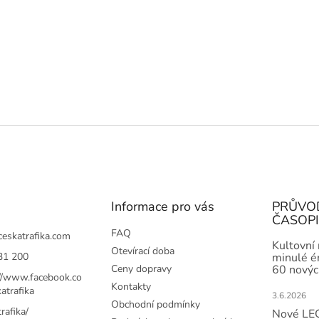
Informace pro vás
PRŮVO
ČASOP
FAQ
ceskatrafika.com
Kultovní
Otevírací doba
31 200
minulé ér
Ceny dopravy
60 novýc
://www.facebook.co
Kontakty
atrafika
3.6.2026
Obchodní podmínky
rafika/
Nové LEG