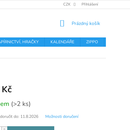
OBCHODNÍ PODMÍNKY
PODMÍNKY OCHRANY OSOBNÍCH ÚDA
CZK
Přihlášení
NÁKUPNÍ
Prázdný košík
KOŠÍK
APÍRNICTVÍ, HRAČKY
KALENDÁŘE
ZIPPO
Obchodní 
 Kč
dem
(>2 ks)
oručit do:
11.8.2026
Možnosti doručení