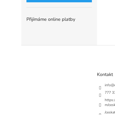
Přijímáme online platby
Z
á
p
a
t
Kontakt
í
info
@
777 3
https
m/cesk
/ceskat