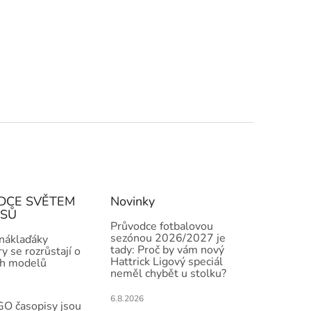
DCE SVĚTEM
Novinky
ISŮ
Průvodce fotbalovou
sezónou 2026/2027 je
 náklaďáky
tady: Proč by vám nový
y se rozrůstají o
Hattrick Ligový speciál
h modelů
neměl chybět u stolku?
6.8.2026
O časopisy jsou