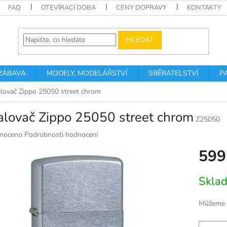
FAQ
OTEVÍRACÍ DOBA
CENY DOPRAVY
KONTAKTY
HLEDAT
 ZÁBAVA
MODELY, MODELÁŘSTVÍ
SBĚRATELSTVÍ
P
lovač Zippo 25050 street chrom
alovač Zippo 25050 street chrom
Z25050
né
noceno
Podrobnosti hodnocení
ní
599
u
Měrná
Skla
cena:
k.
Můžeme d