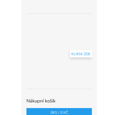
KLIKNI ZDE
Nákupní košík
0
KS /
0 KČ