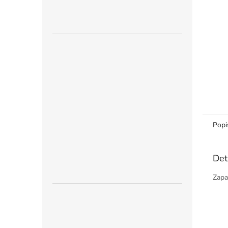
n
e
l
Popi
Det
Zapa