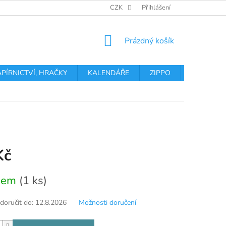
OBCHODNÍ PODMÍNKY
PODMÍNKY OCHRANY OSOBNÍCH ÚDA
CZK
Přihlášení
NÁKUPNÍ
Prázdný košík
KOŠÍK
APÍRNICTVÍ, HRAČKY
KALENDÁŘE
ZIPPO
Obchodní 
Kč
dem
(1 ks)
oručit do:
12.8.2026
Možnosti doručení