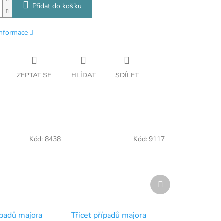
Přidat do košíku
informace
ZEPTAT SE
HLÍDAT
SDÍLET
Kód:
8438
Kód:
9117
Další
produkt
ípadů majora
Třicet případů majora