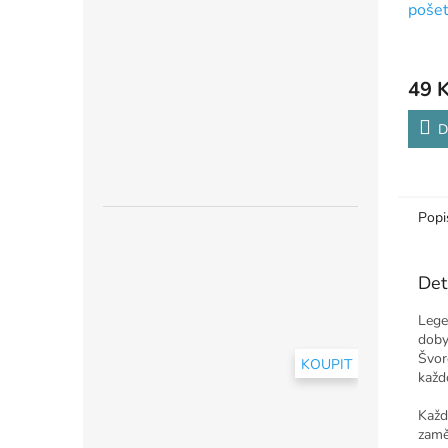
pošet
49 
D
Popi
Det
Lege
doby
Švor
KOUPIT
každo
Každ
zamě