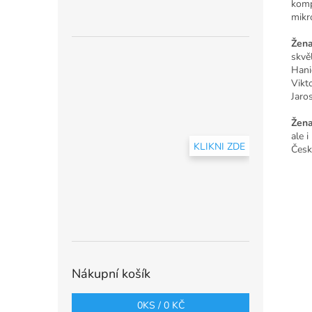
komp
mikr
Žena
skvě
Hani
Vikt
Jaros
Žena
ale i
KLIKNI ZDE
Česk
Nákupní košík
0
KS /
0 KČ