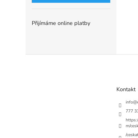
Přijímáme online platby
Z
á
p
a
t
Kontakt
í
info
@
777 3
https
m/cesk
/ceskat