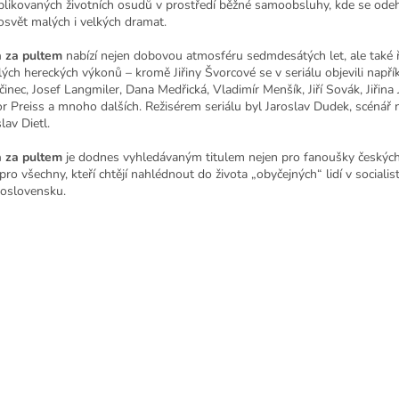
likovaných životních osudů v prostředí běžné samoobsluhy, kde se odeh
osvět malých i velkých dramat.
 za pultem
nabízí nejen dobovou atmosféru sedmdesátých let, ale také 
lých hereckých výkonů – kromě Jiřiny Švorcové se v seriálu objevili napří
činec, Josef Langmiler, Dana Medřická, Vladimír Menšík, Jiří Sovák, Jiřina 
or Preiss a mnoho dalších. Režisérem seriálu byl Jaroslav Dudek, scénář 
lav Dietl.
 za pultem
je dodnes vyhledávaným titulem nejen pro fanoušky českých 
 pro všechny, kteří chtějí nahlédnout do života „obyčejných“ lidí v sociali
oslovensku.