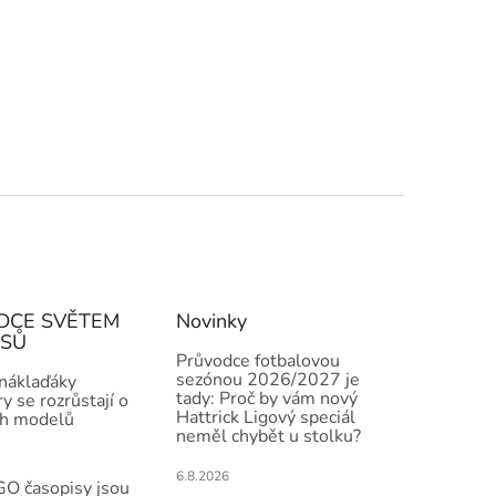
DCE SVĚTEM
Novinky
ISŮ
Průvodce fotbalovou
sezónou 2026/2027 je
 náklaďáky
tady: Proč by vám nový
y se rozrůstají o
Hattrick Ligový speciál
h modelů
neměl chybět u stolku?
6.8.2026
O časopisy jsou