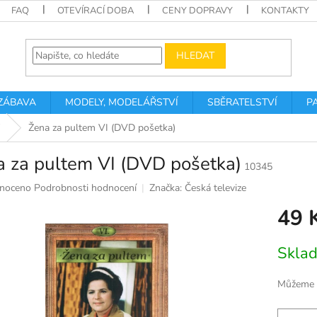
FAQ
OTEVÍRACÍ DOBA
CENY DOPRAVY
KONTAKTY
HLEDAT
 ZÁBAVA
MODELY, MODELÁŘSTVÍ
SBĚRATELSTVÍ
P
Žena za pultem VI (DVD pošetka)
a za pultem VI (DVD pošetka)
10345
né
noceno
Podrobnosti hodnocení
Značka:
Česká televize
ní
49 
u
Měrná
Skla
cena:
k.
Můžeme d