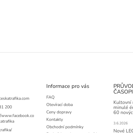
Informace pro vás
PRŮVO
ČASOP
FAQ
ceskatrafika.com
Kultovní
Otevírací doba
31 200
minulé ér
Ceny dopravy
60 novýc
://www.facebook.co
Kontakty
atrafika
3.6.2026
Obchodní podmínky
rafika/
Nové LEG