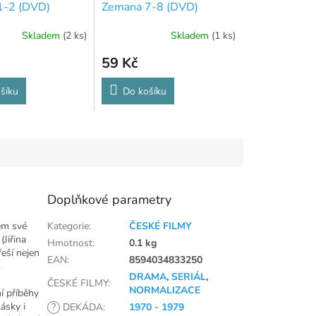
1-2 (DVD)
Zemana 7-8 (DVD)
Skladem
(2 ks)
Skladem
(1 ks)
59 Kč
šíku
Do košíku
Doplňkové parametry
lem své
Kategorie
:
ČESKÉ FILMY
Jiřina
Hmotnost
:
0.1 kg
eší nejen
EAN
:
8594034833250
.
DRAMA
,
SERIÁL
,
ČESKÉ FILMY
:
NORMALIZACE
í příběhy
ásky i
?
DEKÁDA
:
1970 - 1979