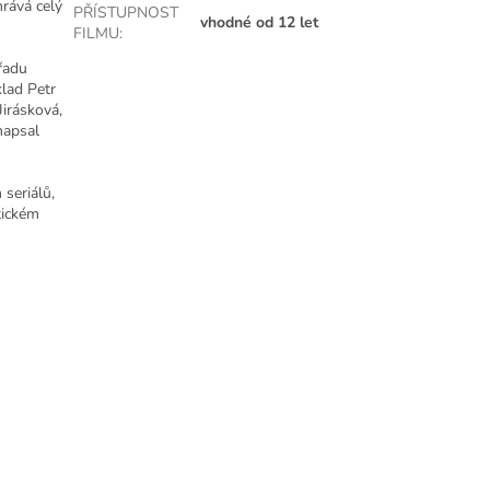
rává celý
PŘÍSTUPNOST
vhodné od 12 let
FILMU
:
řadu
klad Petr
Jirásková,
napsal
seriálů,
stickém