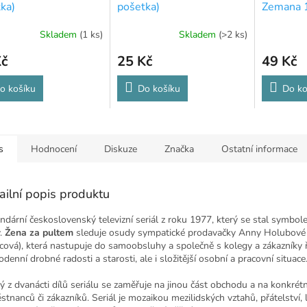
ka)
pošetka)
Zemana 
Skladem
(1 ks)
Skladem
(>2 ks)
Kč
25 Kč
49 Kč
o košíku
Do košíku
Do ko
s
Hodnocení
Diskuze
Značka
Ostatní informace
ailní popis produktu
ndární československý televizní seriál z roku 1977, který se stal symbo
.
Žena za pultem
sleduje osudy sympatické prodavačky Anny Holubové (
cová), která nastupuje do samoobsluhy a společně s kolegy a zákazníky ř
denní drobné radosti a starosti, ale i složitější osobní a pracovní situace
ý z dvanácti dílů seriálu se zaměřuje na jinou část obchodu a na konkrétn
stnanců či zákazníků. Seriál je mozaikou mezilidských vztahů, přátelství, l