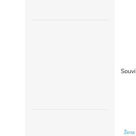
n
e
l
Souvi
Žena 