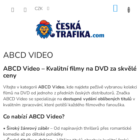
Přejít
NÁKU
na
CZK
obsah
KOŠÍK
ABCD VIDEO
ABCD Video – Kvalitní filmy na DVD za skvělé
ceny
Vítejte v kategorii
ABCD Video
, kde najdete pečlivě vybranou kolekci
filmů na DVD od jednoho z předních českých distributorů. Značka
ABCD Video se specializuje na
dostupné vydání oblíbených titulů
v
kvalitním zpracování, které potěší každého filmového fanouška.
Co nabízí ABCD Video?
•
Široký žánrový záběr
– Od napínavých thrillerů přes romantické
komedie až po dětské pohádky