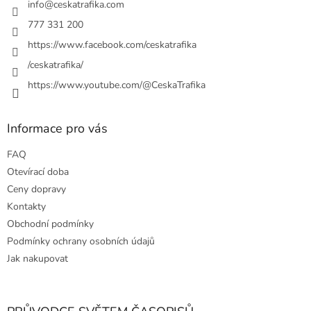
í
info
@
ceskatrafika.com
k
y
777 331 200
v
https://www.facebook.com/ceskatrafika
ý
p
/ceskatrafika/
i
https://www.youtube.com/@CeskaTrafika
s
u
Informace pro vás
FAQ
Otevírací doba
Ceny dopravy
Kontakty
Obchodní podmínky
Podmínky ochrany osobních údajů
Jak nakupovat