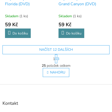
Florida (DVD)
Grand Canyon (DVD)
Skladem
(1 ks)
Skladem
(1 ks)
59 Kč
59 Kč
Do košíku
Do košíku
NAČÍST 12 DALŠÍCH
S
1
3
t
O
r
25
položek celkem
v
á
l
NAHORU
n
á
k
o
d
v
Z
a
á
c
á
n
í
p
í
p
a
Kontakt
r
t
v