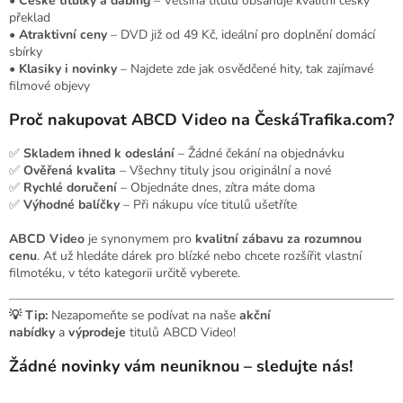
•
České titulky a dabing
– Většina titulů obsahuje kvalitní český
překlad
•
Atraktivní ceny
– DVD již od 49 Kč, ideální pro doplnění domácí
sbírky
•
Klasiky i novinky
– Najdete zde jak osvědčené hity, tak zajímavé
filmové objevy
Proč nakupovat ABCD Video na ČeskáTrafika.com?
✅
Skladem ihned k odeslání
– Žádné čekání na objednávku
✅
Ověřená kvalita
– Všechny tituly jsou originální a nové
✅
Rychlé doručení
– Objednáte dnes, zítra máte doma
✅
Výhodné balíčky
– Při nákupu více titulů ušetříte
ABCD Video
je synonymem pro
kvalitní zábavu za rozumnou
cenu
. Ať už hledáte dárek pro blízké nebo chcete rozšířit vlastní
filmotéku, v této kategorii určitě vyberete.
💡 Tip:
Nezapomeňte se podívat na naše
akční
nabídky
a
výprodeje
titulů ABCD Video!
Žádné novinky vám neuniknou – sledujte nás!