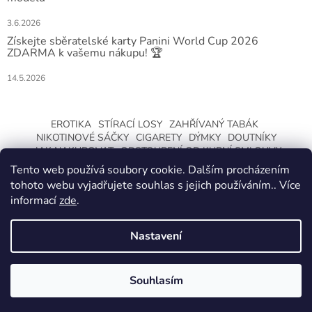
3.6.2026
Získejte sběratelské karty Panini World Cup 2026
ZDARMA k vašemu nákupu! 🏆
14.5.2026
EROTIKA
STÍRACÍ LOSY
ZAHŘÍVANÝ TABÁK
NIKOTINOVÉ SÁČKY
CIGARETY
DÝMKY
DOUTNÍKY
JAK NAKUPOVAT
ODSTOUPENÍ OD KUPNÍ SMLOUVY
Tento web používá soubory cookie. Dalším procházením
tohoto webu vyjadřujete souhlas s jejich používáním.. Více
informací
zde
.
Nastavení
Vytvořil Shoptet
ZMĚNA OTEVÍRACÍ DOBY O LETNÍCH
PRÁZDNINÁCH. KLIKNETE A DOZVÍTE SE
Souhlasím
Copyright 2026
CeskaTrafika.com
. Všechna práva vyhrazena.
VÍCE.