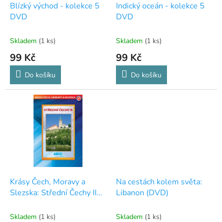
d
t
Blízký východ - kolekce 5
Indický oceán - kolekce 5
u
ů
DVD
DVD
k
t
Skladem
(1 ks)
Skladem
(1 ks)
ů
99 Kč
99 Kč
Do košíku
Do košíku
Krásy Čech, Moravy a
Na cestách kolem světa:
Slezska: Střední Čechy II
Libanon (DVD)
(DVD)
Skladem
(1 ks)
Skladem
(1 ks)