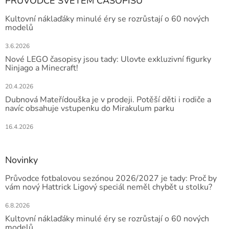
PRŮVODCE SVĚTEM ČASOPISŮ
Kultovní náklaďáky minulé éry se rozrůstají o 60 nových
modelů
3.6.2026
Nové LEGO časopisy jsou tady: Ulovte exkluzivní figurky
Ninjago a Minecraft!
20.4.2026
Dubnová Mateřídouška je v prodeji. Potěší děti i rodiče a
navíc obsahuje vstupenku do Mirakulum parku
16.4.2026
Novinky
Průvodce fotbalovou sezónou 2026/2027 je tady: Proč by
vám nový Hattrick Ligový speciál neměl chybět u stolku?
6.8.2026
Kultovní náklaďáky minulé éry se rozrůstají o 60 nových
modelů