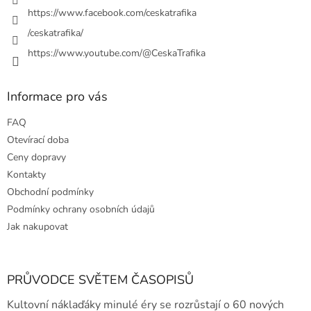
v
https://www.facebook.com/ceskatrafika
k
y
/ceskatrafika/
v
ý
https://www.youtube.com/@CeskaTrafika
p
i
s
Informace pro vás
u
FAQ
Otevírací doba
Ceny dopravy
Kontakty
Obchodní podmínky
Podmínky ochrany osobních údajů
Jak nakupovat
PRŮVODCE SVĚTEM ČASOPISŮ
Kultovní náklaďáky minulé éry se rozrůstají o 60 nových