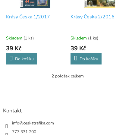
r
u
o
k
d
t
Krásy Česka 1/2017
Krásy Česka 2/2016
u
ů
k
t
Skladem
(1 ks)
Skladem
(1 ks)
ů
39 Kč
39 Kč
Do košíku
Do košíku
2
položek celkem
O
v
l
Z
á
á
d
p
a
a
Kontakt
c
t
í
í
info
@
ceskatrafika.com
p
r
777 331 200