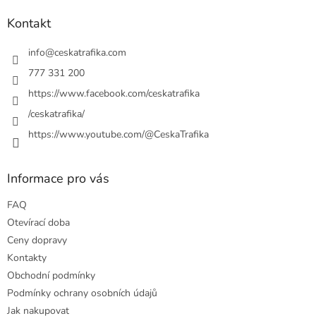
d
p
a
a
Kontakt
c
t
í
í
info
@
ceskatrafika.com
p
r
777 331 200
v
https://www.facebook.com/ceskatrafika
k
y
/ceskatrafika/
v
ý
https://www.youtube.com/@CeskaTrafika
p
i
s
Informace pro vás
u
FAQ
Otevírací doba
Ceny dopravy
Kontakty
Obchodní podmínky
Podmínky ochrany osobních údajů
Jak nakupovat