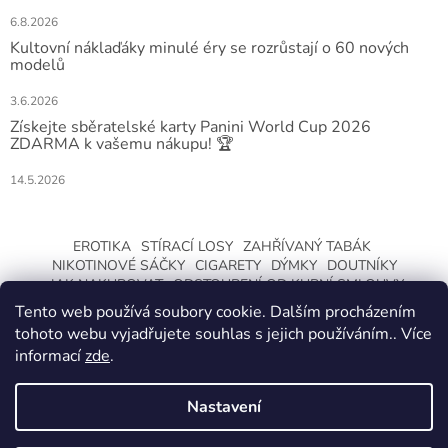
6.8.2026
Kultovní náklaďáky minulé éry se rozrůstají o 60 nových
modelů
3.6.2026
Získejte sběratelské karty Panini World Cup 2026
ZDARMA k vašemu nákupu! 🏆
14.5.2026
EROTIKA
STÍRACÍ LOSY
ZAHŘÍVANÝ TABÁK
NIKOTINOVÉ SÁČKY
CIGARETY
DÝMKY
DOUTNÍKY
JAK NAKUPOVAT
ODSTOUPENÍ OD KUPNÍ SMLOUVY
Tento web používá soubory cookie. Dalším procházením
tohoto webu vyjadřujete souhlas s jejich používáním.. Více
informací
zde
.
Nastavení
Vytvořil Shoptet
ZMĚNA OTEVÍRACÍ DOBY O LETNÍCH