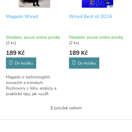
r
u
o
k
d
t
Magazín Wired
Wired Best of 2024
u
ů
k
t
Skladem, pouze online prodej
Skladem, pouze online prodej
ů
(2 ks)
(2 ks)
189 Kč
189 Kč
Do košíku
Do košíku
Magazín o technologiích,
inovacích a trendech.
Rozhovory s lídry, analýzy a
praktické tipy, jak využít
technologie ve svůj prospěch.
2
položek celkem
O
v
l
Z
á
á