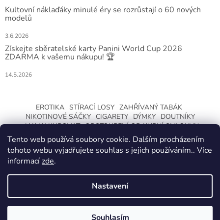
Kultovní náklaďáky minulé éry se rozrůstají o 60 nových
modelů
3.6.2026
Získejte sběratelské karty Panini World Cup 2026
ZDARMA k vašemu nákupu! 🏆
14.5.2026
EROTIKA
STÍRACÍ LOSY
ZAHŘÍVANÝ TABÁK
NIKOTINOVÉ SÁČKY
CIGARETY
DÝMKY
DOUTNÍKY
JAK NAKUPOVAT
ODSTOUPENÍ OD KUPNÍ SMLOUVY
Tento web používá soubory cookie. Dalším procházením
tohoto webu vyjadřujete souhlas s jejich používáním.. Více
informací
zde
.
Nastavení
Vytvořil Shoptet
ZMĚNA OTEVÍRACÍ DOBY O LETNÍCH
PRÁZDNINÁCH. KLIKNETE A DOZVÍTE SE
Souhlasím
Copyright 2026
CeskaTrafika.com
. Všechna práva vyhrazena.
VÍCE.