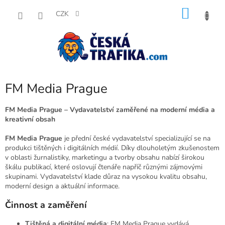
Přejít
NÁKU
na
CZK
obsah
KOŠÍK
FM Media Prague
FM Media Prague – Vydavatelství zaměřené na moderní média a
kreativní obsah
FM Media Prague
je přední české vydavatelství specializující se na
produkci tištěných i digitálních médií. Díky dlouholetým zkušenostem
v oblasti žurnalistiky, marketingu a tvorby obsahu nabízí širokou
škálu publikací, které oslovují čtenáře napříč různými zájmovými
skupinami. Vydavatelství klade důraz na vysokou kvalitu obsahu,
moderní design a aktuální informace.
Činnost a zaměření
Tištěná a digitální média
: FM Media Prague vydává