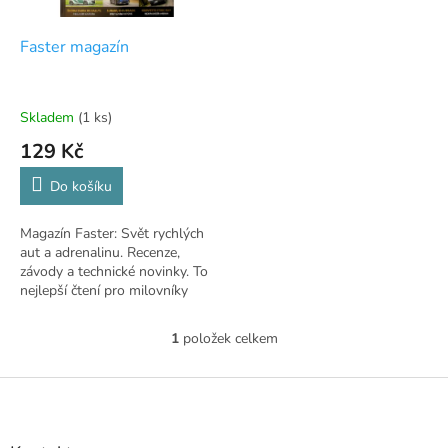
r
u
o
k
d
t
Faster magazín
u
ů
k
t
Skladem
(1 ks)
ů
129 Kč
Do košíku
Magazín Faster: Svět rychlých
aut a adrenalinu. Recenze,
závody a technické novinky. To
nejlepší čtení pro milovníky
motorismu.
1
položek celkem
O
v
l
Z
á
á
d
p
a