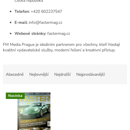
Česká republika
Telefon:
+420 602237547
E-mail:
info@fastermag.cz
Webové stránky:
fastermag.cz
FM Media Prague je ideálním partnerem pro všechny, kteří hledají
kvalitní vydavatelské služby, moderní řešení a kreativní přístup.
Ř
a
Abecedně
Nejlevnější
Nejdražší
Nejprodávanější
z
e
V
n
Novinka
ý
í
p
p
i
r
s
o
p
d