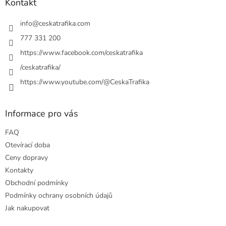
a
Kontakt
c
t
í
í
info
@
ceskatrafika.com
p
r
777 331 200
v
https://www.facebook.com/ceskatrafika
k
y
/ceskatrafika/
v
ý
https://www.youtube.com/@CeskaTrafika
p
i
s
Informace pro vás
u
FAQ
Otevírací doba
Ceny dopravy
Kontakty
Obchodní podmínky
Podmínky ochrany osobních údajů
Jak nakupovat