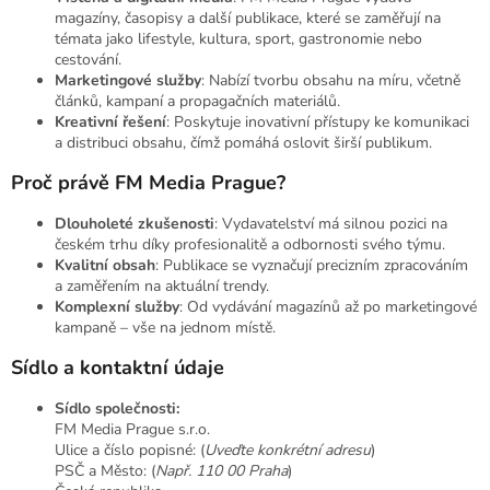
magazíny, časopisy a další publikace, které se zaměřují na
témata jako lifestyle, kultura, sport, gastronomie nebo
cestování.
Marketingové služby
: Nabízí tvorbu obsahu na míru, včetně
článků, kampaní a propagačních materiálů.
Kreativní řešení
: Poskytuje inovativní přístupy ke komunikaci
a distribuci obsahu, čímž pomáhá oslovit širší publikum.
Proč právě FM Media Prague?
Dlouholeté zkušenosti
: Vydavatelství má silnou pozici na
českém trhu díky profesionalitě a odbornosti svého týmu.
Kvalitní obsah
: Publikace se vyznačují precizním zpracováním
a zaměřením na aktuální trendy.
Komplexní služby
: Od vydávání magazínů až po marketingové
kampaně – vše na jednom místě.
Sídlo a kontaktní údaje
Sídlo společnosti:
FM Media Prague s.r.o.
Ulice a číslo popisné: (
Uveďte konkrétní adresu
)
PSČ a Město: (
Např. 110 00 Praha
)