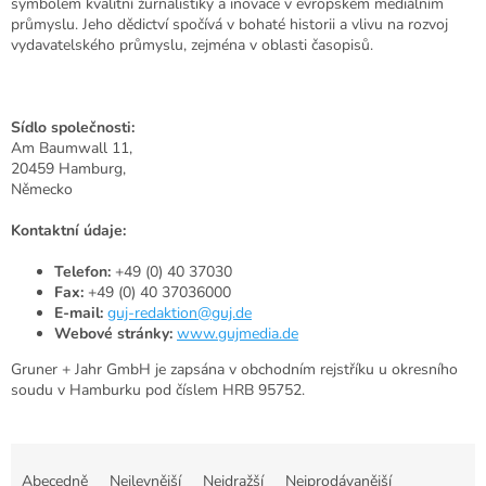
symbolem kvalitní žurnalistiky a inovace v evropském mediálním
průmyslu. Jeho dědictví spočívá v bohaté historii a vlivu na rozvoj
vydavatelského průmyslu, zejména v oblasti časopisů.
Sídlo společnosti:
Am Baumwall 11,
20459 Hamburg,
Německo
Kontaktní údaje:
Telefon:
+49 (0) 40 37030
Fax:
+49 (0) 40 37036000
E-mail:
guj-redaktion@guj.de
Webové stránky:
www.gujmedia.de
Gruner + Jahr GmbH je zapsána v obchodním rejstříku u okresního
soudu v Hamburku pod číslem HRB 95752.
Ř
a
Abecedně
Nejlevnější
Nejdražší
Nejprodávanější