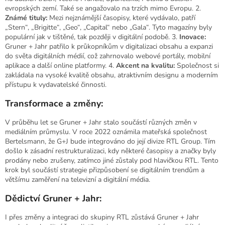
evropských zemí. Také se angažovalo na trzích mimo Evropu. 2.
Známé tituly:
Mezi nejznámější časopisy, které vydávalo, patří
„Stern“, „Brigitte“, „Geo“, „Capital“ nebo „Gala“. Tyto magazíny byly
populární jak v tištěné, tak později v digitální podobě. 3.
Inovace:
Gruner + Jahr patřilo k průkopníkům v digitalizaci obsahu a expanzi
do světa digitálních médií, což zahrnovalo webové portály, mobilní
aplikace a další online platformy. 4.
Akcent na kvalitu:
Společnost si
zakládala na vysoké kvalitě obsahu, atraktivním designu a moderním
přístupu k vydavatelské činnosti.
Transformace a změny:
V průběhu let se Gruner + Jahr stalo součástí různých změn v
mediálním průmyslu. V roce 2022 oznámila mateřská společnost
Bertelsmann, že G+J bude integrováno do její divize RTL Group. Tím
došlo k zásadní restrukturalizaci, kdy některé časopisy a značky byly
prodány nebo zrušeny, zatímco jiné zůstaly pod hlavičkou RTL. Tento
krok byl součástí strategie přizpůsobení se digitálním trendům a
většímu zaměření na televizní a digitální média.
Dědictví Gruner + Jahr:
I přes změny a integraci do skupiny RTL zůstává Gruner + Jahr