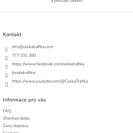
1
položek celkem
O
v
l
Z
á
á
d
p
a
a
Kontakt
c
t
í
í
info
@
ceskatrafika.com
p
r
777 331 200
v
https://www.facebook.com/ceskatrafika
k
y
/ceskatrafika/
v
ý
https://www.youtube.com/@CeskaTrafika
p
i
s
Informace pro vás
u
FAQ
Otevírací doba
Ceny dopravy