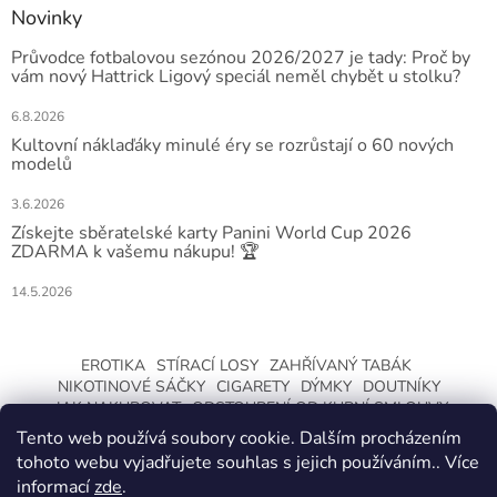
Novinky
Průvodce fotbalovou sezónou 2026/2027 je tady: Proč by
vám nový Hattrick Ligový speciál neměl chybět u stolku?
6.8.2026
Kultovní náklaďáky minulé éry se rozrůstají o 60 nových
modelů
3.6.2026
Získejte sběratelské karty Panini World Cup 2026
ZDARMA k vašemu nákupu! 🏆
14.5.2026
EROTIKA
STÍRACÍ LOSY
ZAHŘÍVANÝ TABÁK
NIKOTINOVÉ SÁČKY
CIGARETY
DÝMKY
DOUTNÍKY
JAK NAKUPOVAT
ODSTOUPENÍ OD KUPNÍ SMLOUVY
Tento web používá soubory cookie. Dalším procházením
tohoto webu vyjadřujete souhlas s jejich používáním.. Více
informací
zde
.