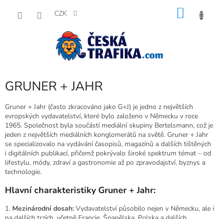
Přejít
NÁKU
na
CZK
obsah
KOŠÍK
GRUNER + JAHR
Gruner + Jahr (často zkracováno jako G+J) je jedno z největších
evropských vydavatelství, které bylo založeno v Německu v roce
1965. Společnost byla součástí mediální skupiny Bertelsmann, což je
jeden z největších mediálních konglomerátů na světě. Gruner + Jahr
se specializovalo na vydávání časopisů, magazínů a dalších tištěných
i digitálních publikací, přičemž pokrývalo široké spektrum témat – od
lifestylu, módy, zdraví a gastronomie až po zpravodajství, byznys a
technologie.
Hlavní charakteristiky Gruner + Jahr:
1.
Mezinárodní dosah:
Vydavatelství působilo nejen v Německu, ale i
na dalších trzích, včetně Francie, Španělska, Polska a dalších