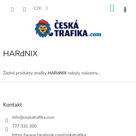
Přejít
NÁKU
na
CZK
obsah
KOŠÍK
HARdNIX
Žádné produkty značky
HARdNIX
nebyly nalezeny...
Z
á
p
a
Kontakt
t
í
info
@
ceskatrafika.com
777 331 200
https://www.facebook.com/ceskatrafika