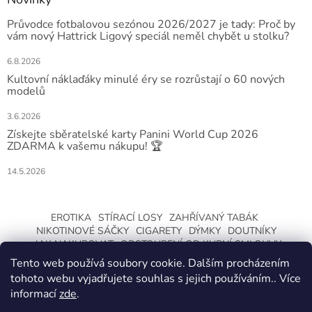
Průvodce fotbalovou sezónou 2026/2027 je tady: Proč by
vám nový Hattrick Ligový speciál neměl chybět u stolku?
6.8.2026
Kultovní náklaďáky minulé éry se rozrůstají o 60 nových
modelů
3.6.2026
Získejte sběratelské karty Panini World Cup 2026
ZDARMA k vašemu nákupu! 🏆
14.5.2026
EROTIKA
STÍRACÍ LOSY
ZAHŘÍVANÝ TABÁK
NIKOTINOVÉ SÁČKY
CIGARETY
DÝMKY
DOUTNÍKY
JAK NAKUPOVAT
ODSTOUPENÍ OD KUPNÍ SMLOUVY
Tento web používá soubory cookie. Dalším procházením
tohoto webu vyjadřujete souhlas s jejich používáním.. Více
informací
zde
.