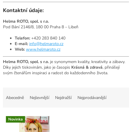
Kontaktní údaje:
Helma ROTO, spol. s r.o.
Pod Bání 2146/8, 180 00 Praha 8 – Libeň
Telefon:
+420 283 840 140
E-mail:
info@helmaroto.cz
Web:
www.helmaroto.cz
Helma ROTO, spol. s r.o.
je synonymem kvality, kreativity a zábavy.
Díky jejich tiskovinám, jako je časopis
Krásná & zdravá
, přinášejí
svým čtenářům inspiraci a radost do každodenního života.
Ř
a
Abecedně
Nejlevnější
Nejdražší
Nejprodávanější
z
e
V
n
Novinka
ý
í
p
p