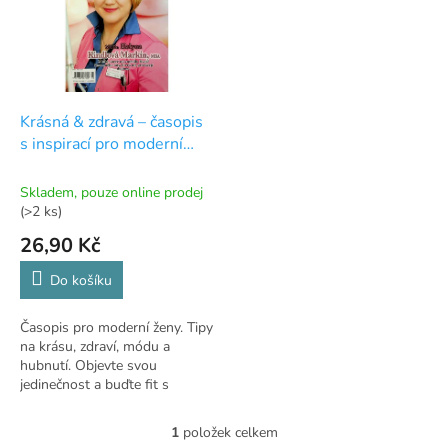
i
r
s
o
p
d
r
u
o
k
d
t
Krásná & zdravá – časopis
u
ů
s inspirací pro moderní
k
ženy
t
Skladem, pouze online prodej
ů
(>2 ks)
26,90 Kč
Do košíku
Časopis pro moderní ženy. Tipy
na krásu, zdraví, módu a
hubnutí. Objevte svou
jedinečnost a buďte fit s
Krásná & zdravá.
1
položek celkem
O