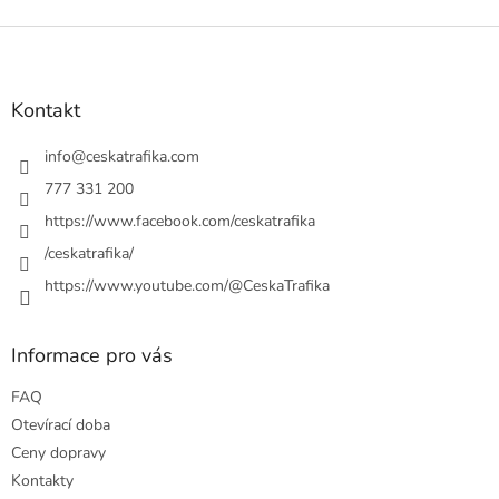
v
l
Z
á
á
d
p
a
a
Kontakt
c
t
í
í
info
@
ceskatrafika.com
p
r
777 331 200
v
https://www.facebook.com/ceskatrafika
k
y
/ceskatrafika/
v
ý
https://www.youtube.com/@CeskaTrafika
p
i
s
Informace pro vás
u
FAQ
Otevírací doba
Ceny dopravy
Kontakty