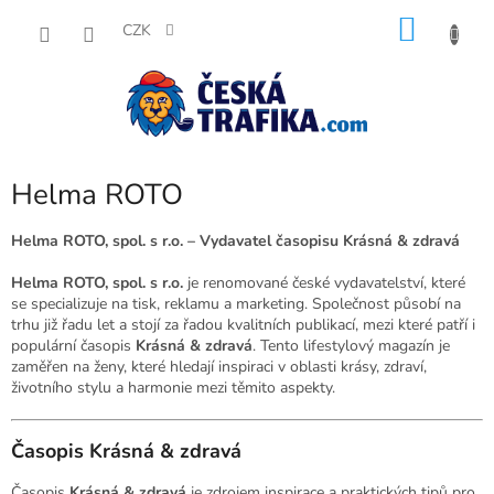
Přejít
NÁKU
na
CZK
obsah
KOŠÍK
Helma ROTO
Helma ROTO, spol. s r.o. – Vydavatel časopisu Krásná & zdravá
Helma ROTO, spol. s r.o.
je renomované české vydavatelství, které
se specializuje na tisk, reklamu a marketing. Společnost působí na
trhu již řadu let a stojí za řadou kvalitních publikací, mezi které patří i
populární časopis
Krásná & zdravá
. Tento lifestylový magazín je
zaměřen na ženy, které hledají inspiraci v oblasti krásy, zdraví,
životního stylu a harmonie mezi těmito aspekty.
Časopis Krásná & zdravá
Časopis
Krásná & zdravá
je zdrojem inspirace a praktických tipů pro