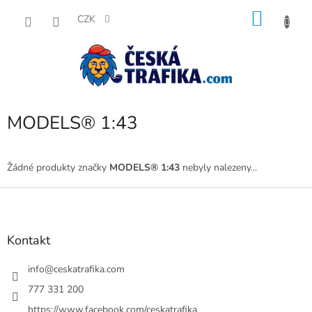
Přejít
NÁKU
na
CZK
obsah
KOŠÍK
MODELS® 1:43
Žádné produkty značky
MODELS® 1:43
nebyly nalezeny...
Z
á
p
a
Kontakt
t
í
info
@
ceskatrafika.com
777 331 200
https://www.facebook.com/ceskatrafika