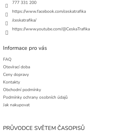
r
777 331 200
v
https://www.facebook.com/ceskatrafika
k
y
/ceskatrafika/
v
ý
https://www.youtube.com/@CeskaTrafika
p
i
s
Informace pro vás
u
FAQ
Otevírací doba
Ceny dopravy
Kontakty
Obchodní podmínky
Podmínky ochrany osobních údajů
Jak nakupovat
PRŮVODCE SVĚTEM ČASOPISŮ