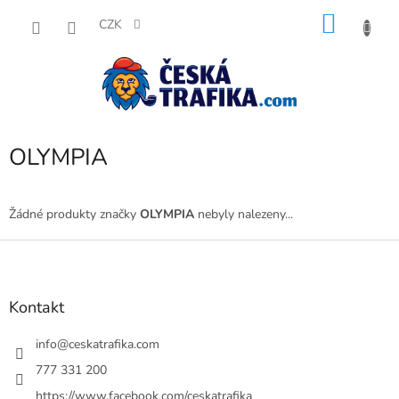
Přejít
NÁKU
na
CZK
obsah
KOŠÍK
OLYMPIA
Žádné produkty značky
OLYMPIA
nebyly nalezeny...
Z
á
p
a
Kontakt
t
í
info
@
ceskatrafika.com
777 331 200
https://www.facebook.com/ceskatrafika