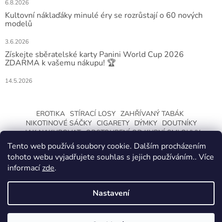
6.8.2026
Kultovní náklaďáky minulé éry se rozrůstají o 60 nových
modelů
3.6.2026
Získejte sběratelské karty Panini World Cup 2026
ZDARMA k vašemu nákupu! 🏆
14.5.2026
EROTIKA
STÍRACÍ LOSY
ZAHŘÍVANÝ TABÁK
NIKOTINOVÉ SÁČKY
CIGARETY
DÝMKY
DOUTNÍKY
JAK NAKUPOVAT
ODSTOUPENÍ OD KUPNÍ SMLOUVY
Tento web používá soubory cookie. Dalším procházením
tohoto webu vyjadřujete souhlas s jejich používáním.. Více
informací
zde
.
Nastavení
Vytvořil Shoptet
ZMĚNA OTEVÍRACÍ DOBY O LETNÍCH
PRÁZDNINÁCH. KLIKNETE A DOZVÍTE SE