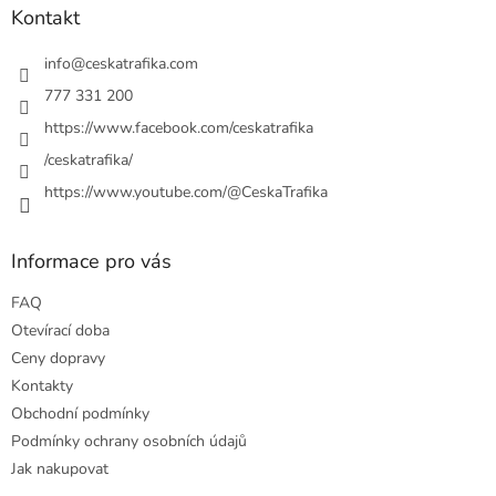
a
a
Kontakt
c
t
í
í
info
@
ceskatrafika.com
p
r
777 331 200
v
https://www.facebook.com/ceskatrafika
k
y
/ceskatrafika/
v
ý
https://www.youtube.com/@CeskaTrafika
p
i
s
Informace pro vás
u
FAQ
Otevírací doba
Ceny dopravy
Kontakty
Obchodní podmínky
Podmínky ochrany osobních údajů
Jak nakupovat