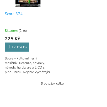
Score 374
Skladem
(2 ks)
225 Kč
Do košíku
Score – kultovní herní
měsíčník. Recenze, novinky,
návody, hardware a 2 CD s
plnou hrou. Nejdéle vycházející
herní časopis v ČR.
3
položek celkem
O
v
l
Z
á
á
d
p