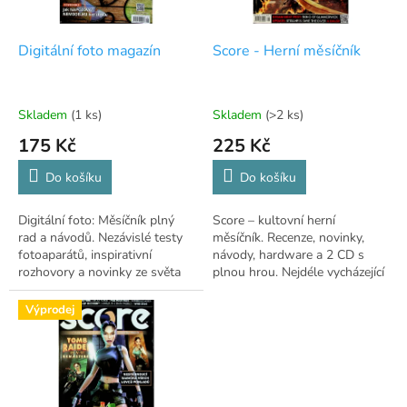
r
u
o
k
d
t
Digitální foto magazín
Score - Herní měsíčník
u
ů
k
t
Skladem
(1 ks)
Skladem
(>2 ks)
ů
175 Kč
225 Kč
Do košíku
Do košíku
Digitální foto: Měsíčník plný
Score – kultovní herní
rad a návodů. Nezávislé testy
měsíčník. Recenze, novinky,
fotoaparátů, inspirativní
návody, hardware a 2 CD s
rozhovory a novinky ze světa
plnou hrou. Nejdéle vycházející
fotografie.
herní časopis v ČR.
Výprodej